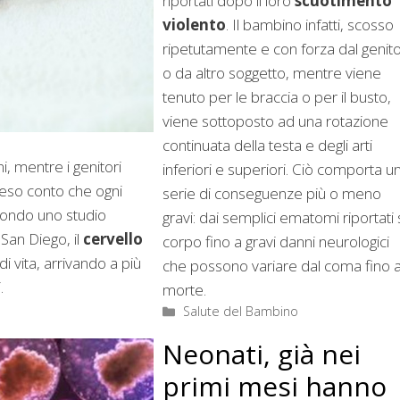
riportati dopo il loro
scuotimento
violento
. Il bambino infatti, scosso
ripetutamente e con forza dal genit
o da altro soggetto, mentre viene
tenuto per le braccia o per il busto,
viene sottoposto ad una rotazione
continuata della testa e degli arti
i, mentre i genitori
inferiori e superiori. Ciò comporta u
 reso conto che ogni
serie di conseguenze più o meno
condo uno studio
gravi: dai semplici ematomi riportati 
 San Diego, il
cervello
corpo fino a gravi danni neurologici
 vita, arrivando a più
che possono variare dal coma fino a
.
morte.
Categorie
Salute del Bambino
Neonati, già nei
primi mesi hanno