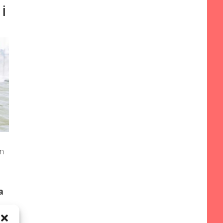
i
on
a