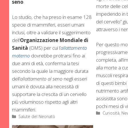
seno
.
morte delle cel
impedendo in ta
Lo studio, che ha preso in esame 128
del cervello” g
specie di mammiferi, esseri umani
attraverso i nerv
inclusi, oltre a validare il suggerimento
dell’
Organizzazione Mondiale di
Per questo moti
Sanità
(OMS) per cui l’
allattamento
progressivament
materno
dovrebbe protrarsi fino ai
completa, all’im
due anni di età, conferma la tesi
alla morte a cu
secondo la quale la maggiore durata
muscoli respirat
dell’
allattamento al seno
negli esseri
di questi bimbi 
umani è dovuta alla necessità di
nutrimento artif
supportare la crescita di un cervello
assisistita sono
più voluminoso rispetto agli altri
pochi mesi di vi
mammiferi.
Categorie
Curiosità, Ne
Categorie
Salute del Neonato