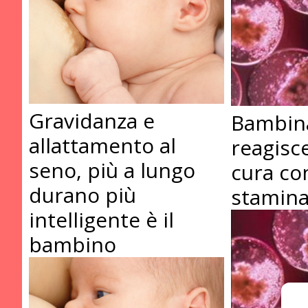
Gravidanza e
Bambina
allattamento al
reagisc
seno, più a lungo
cura co
durano più
stamina
intelligente è il
bambino