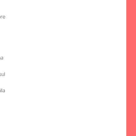
ore
na
sul
lla