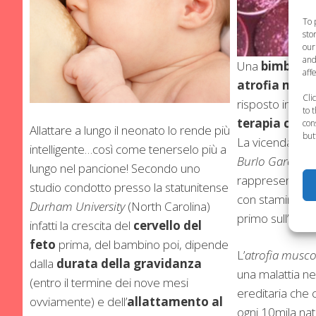
To 
sto
our
and
Una
bimba di 
aff
atrofia musc
Cli
risposto in mod
to 
terapia con l
con
Allattare a lungo il neonato lo rende più
but
La vicenda si è s
intelligente…così come tenerselo più a
Burlo Garofalo
lungo nel pancione! Secondo uno
rappresenta il 
studio condotto presso la statunitense
con staminali intr
Durham University
(North Carolina)
primo sull’
atrof
infatti la crescita del
cervello del
feto
prima, del bambino poi, dipende
L’
atrofia musco
dalla
durata della gravidanza
una malattia n
(entro il termine dei nove mesi
ereditaria che
ovviamente) e dell’
allattamento al
ogni 10mila nat