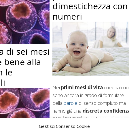
dimestichezza con 
numeri
 di sei mesi
e bene alla
n le
li
Nei
primi mesi di vita
i neonati n
sono ancora in grado di formulare
della
parole
di senso compiuto ma
hanno già una
discreta confidenz
con i numeri
. A sostenerlo è uno
studio della
Emory University
, negli
Gestisci Consenso Cookie