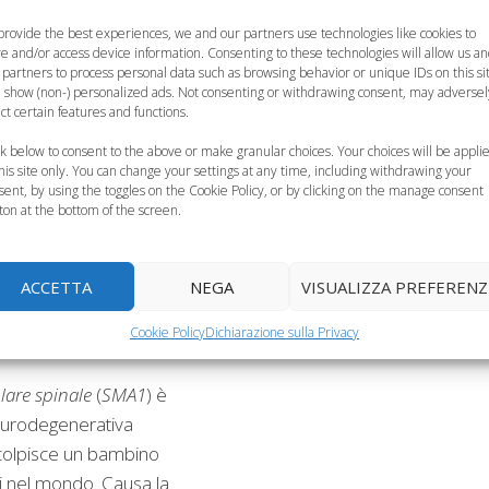
Stati Uniti
, che ha dimostrato com
provide the best experiences, we and our partners use technologies like cookies to
neonati
abbiano già
sviluppati i
re and/or access device information. Consenting to these technologies will allow us a
 partners to process personal data such as browsing behavior or unique IDs on this si
concetti di spazio, tempo e
 show (non-) personalized ads. Not consenting or withdrawing consent, may adversel
sei mesi
, affetta da
quantità
. Secondo i ricercatori
ect certain features and functions.
olare spinale
, ha
americani, guidati dalla psicologa
ck below to consent to the above or make granular choices. Your choices will be appli
o positivo a una
Stella Lourenco
, i bambini già a
this site only. You can change your settings at any time, including withdrawing your
e cellule staminali
.
sent, by using the toggles on the Cookie Policy, or by clicking on the manage consent
nove mesi possiedono una sorta di
ton at the bottom of the screen.
volta all’
Ospedale
metro nella loro mente
con il qu
di Trieste e
misurano il mondo che li circonda.
primo caso di terapia
Categorie
Curiosità, News, ecc.
ACCETTA
NEGA
VISUALIZZA PREFERENZ
atecali in Italia e il
Cookie Policy
Dichiarazione sulla Privacy
ia muscolare
il Europa.
lare spinale
(
SMA1
) è
eurodegenerativa
 colpisce un bambino
i nel mondo. Causa la