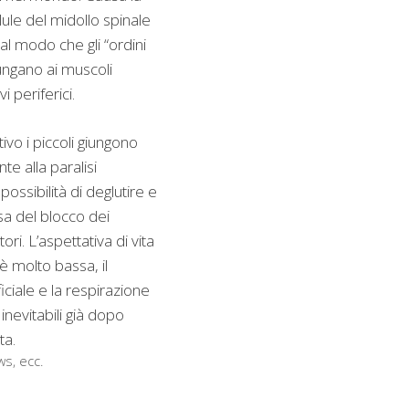
lule del midollo spinale
l modo che gli “ordini
iungano ai muscoli
i periferici.
vo i piccoli giungono
e alla paralisi
possibilità di deglutire e
sa del blocco dei
ori. L’aspettativa di vita
è molto bassa, il
iciale e la respirazione
 inevitabili già dopo
ta.
ws, ecc.