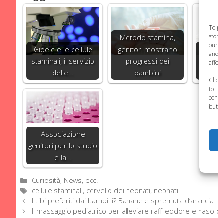
To 
sto
Metodo stamina,
our
Gioele e le cellule
genitori mostrano
Malat
and
staminali, il servizio
progressi dei
bolla,
aff
delle…
bambini
Cli
to 
con
but
Associazione
genitori per lo studio
e la…
Categorie
Curiosità, News, ecc.
Tag
cellule staminali
,
cervello dei neonati
,
neonati
I cibi preferiti dai bambini? Banane e spremuta d’arancia
Il massaggio pediatrico per alleviare raffreddore e naso 