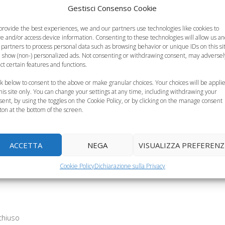
Gestisci Consenso Cookie
provide the best experiences, we and our partners use technologies like cookies to
re and/or access device information. Consenting to these technologies will allow us a
 partners to process personal data such as browsing behavior or unique IDs on this si
tia dei bambini
Cellule staminali, via
 show (non-) personalized ads. Not consenting or withdrawing consent, may adversel
 al via la terapia
libera per Sofia e
Cellule staminali dal
ect certain features and functions.
genica…
Federico
liquido amniotico
ck below to consent to the above or make granular choices. Your choices will be appli
this site only. You can change your settings at any time, including withdrawing your
sent, by using the toggles on the Cookie Policy, or by clicking on the manage consent
ton at the bottom of the screen.
ACCETTA
NEGA
VISUALIZZA PREFERENZ
Cookie Policy
Dichiarazione sulla Privacy
chiuso