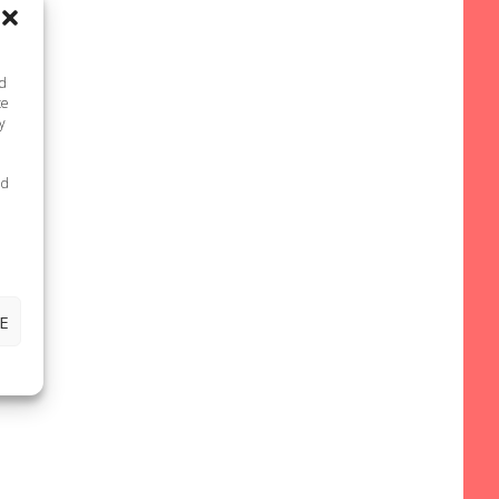
nd
te
y
ed
E