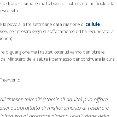
ita di questi bimbi è molto bassa, il nutrimento artificiale e la
si di vita.
 la piccola, a tre settimane dalla iniezione di
cellule
utisce, non mostra segni di soffocamento ed ha recuperato la
eriori).
re di guarigione ma i risultati ottenuti vanno ben oltre le
dal Ministero della salute il permesso per continuare la cura
’intervento:
ali “mesenchimali” (staminali adulte) può offrire
tanei e soprattutto di miglioramento di respiro e
inima era di arrestare almeno l’evoluzione della