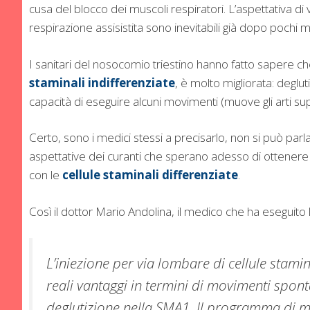
cusa del blocco dei muscoli respiratori. L’aspettativa di v
respirazione assisistita sono inevitabili già dopo pochi me
I sanitari del nosocomio triestino hanno fatto sapere che
staminali indifferenziate
, è molto migliorata: degl
capacità di eseguire alcuni movimenti (muove gli arti sup
Certo, sono i medici stessi a precisarlo, non si può parla
aspettative dei curanti che sperano adesso di ottenere 
con le
cellule staminali differenziate
.
Così il dottor Mario Andolina, il medico che ha eseguito l
L’iniezione per via lombare di cellule stamin
reali vantaggi in termini di movimenti spon
deglutizione nella SMA1. Il programma di m