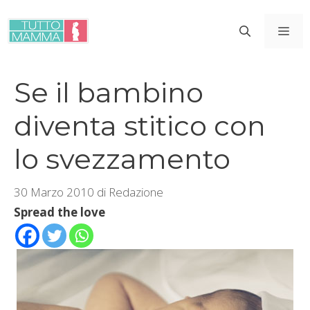
Vai
al
ME
contenuto
Se il bambino
diventa stitico con
lo svezzamento
30 Marzo 2010
di
Redazione
Spread the love