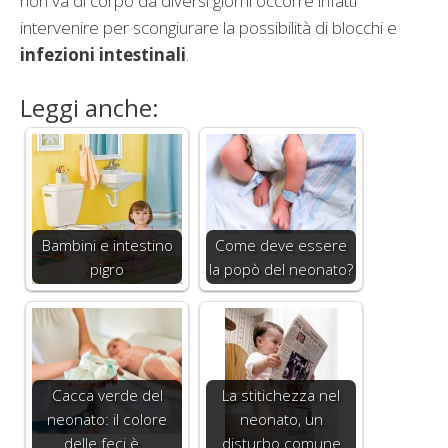
non va di corpo da diversi giorni occorre infatti
intervenire per scongiurare la possibilità di blocchi e
infezioni intestinali
.
Leggi anche:
Bambini e intestino
Come deve essere
pigro
la popò del neonato?
Cacca verde del
La stitichezza nel
neonato: il colore
neonato, un
delle feci è…
disturbo comune