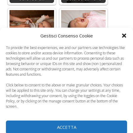
Gestisci Consenso Cookie
Sondino rettale per
neonati, quando e
Come curare le
To provide the best experiences, we and our partners use technologies like
come usarlo
coliche del neonato
cookies to store and/or access device information. Consenting to these
technologies will allow us and our partners to process personal data such as
browsing behavior or unique IDs on this site and show (non-) personalized
Categorie
Salute del Neonato
ads. Not consenting or withdrawing consent, may adversely affect certain
Con un pò di magia la riabilitazione diventa un gioco
features and functions.
da ragazzi
Click below to consent to the above or make granular choices. Your choices
will be applied to this site only. You can change your settings at any time,
L’importanza della musica per la gravidanza
including withdrawing your consent, by using the toggles on the Cookie
Policy, or by clicking on the manage consent button at the bottom of the
3 commenti su “Se il
screen.
bambino diventa stitico con
ACCETTA
lo svezzamento”