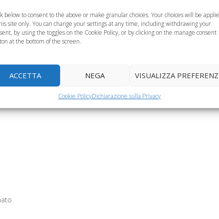
ck below to consent to the above or make granular choices. Your choices will be appli
this site only. You can change your settings at any time, including withdrawing your
sent, by using the toggles on the Cookie Policy, or by clicking on the manage consent
ton at the bottom of the screen.
pia intensiva
Gioele e le cellule
ACCETTA
NEGA
VISUALIZZA PREFERENZ
atale, cosa è,
staminali, il servizio
L'infezione da
me funziona
delle…
streptococco
Cookie Policy
Dichiarazione sulla Privacy
nato