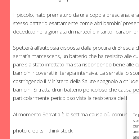
Il piccolo, nato prematuro da una coppia bresciana, era
stesso batterio esattamente come altri bambini presenti 
deceduto nella giornata di martedì e intanto i carabini
Spetterà all’autopsia disposta dalla procura di Brescia
serratia marcescens, un batterio che ha resistito alle c
pare sia stato infettato ma sta rispondendo bene alle cure
bambini ricoverati in terapia intensiva. La serratia lo 
costringendo il Ministero della Salute spagnolo a chiuder
bambini. Si tratta di un batterio pericoloso che causa pe
particolarmente pericoloso vista la resistenza dei batteri 
Al momento Serratia è la settima causa più comune di 
To 
sto
our
photo credits | think stock
and
aff