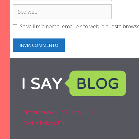
Sito
web
Salva il mio nome, email e sito web in questo brow
Dichiarazione sulla Privacy (UE)
Cookie Policy (UE)