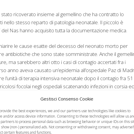
 stato ricoverato insieme al gemellino che ha contratto lo
nello stesso reparto di patologia neonatale. Il piccolo è
eri del Nas hanno acquisito tutta la documentazione medica.
 chiarire le cause esatte del decesso del neonato morto per
ure antibiotiche che sono state somministrate. Anche il gemell
, ma sarebbero altri otto i casi di contagio accertati fra i
scorso anno aveva causato un’epidemia all’ospedale Paz di Madr
e l’unità di terapia intensiva neonatale dopo il contagio fra 51
ricolosi focolai negli ospedali scatenando infezioni in corsia e
agli antibiotici a disposizione.
Gestisci Consenso Cookie
polmonite e può essere pericoloso anche per il cuore.
provide the best experiences, we and our partners use technologies like cookies to
re and/or access device information. Consenting to these technologies will allow us a
 partners to process personal data such as browsing behavior or unique IDs on this si
 show (non-) personalized ads. Not consenting or withdrawing consent, may adversel
ect certain features and functions.