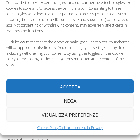
To provide the best experiences, we and our partners use technologies like
cookies to store and/or access device information. Consenting to these
technologies will allow us and our partners to process personal data such as
browsing behavior or unique IDs on this site and show (non-) personalized
ads. Not consenting or withdrawing consent, may adversely affect certain
Scuola e vaccini,
Vaccini, le Regioni
features and functions.
presidi non
vogliono ricorrere
responsabili per le…
alla Consulta
Click below to consent to the above or make granular choices. Your choices
will be applied to this site only. You can change your settings at any time,
including withdrawing your consent, by using the toggles on the Cookie
Policy, or by clicking on the manage consent button at the bottom of the
screen.
Scuola, le
vaccinazioni
Vaccini, basta
ACCETTA
obbligatorie per la
l’autocertificazione e
fascia 0-6
documentazione…
NEGA
Categorie
Legislazione, Normative
VISUALIZZA PREFERENZE
Tag
vaccinazioni
Cookie Policy
Dichiarazione sulla Privacy
Serratia marcescens, il batterio che ha ucciso un
neonato a Brescia