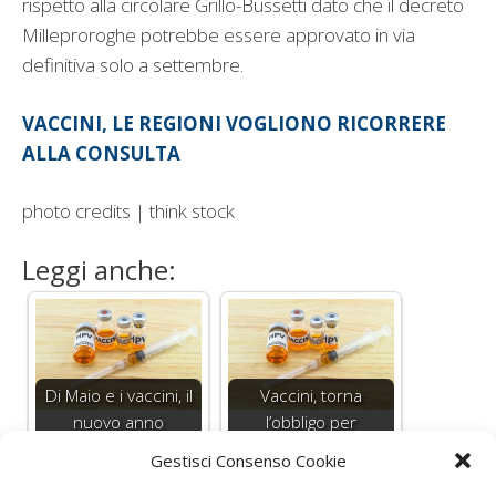
rispetto alla circolare Grillo-Bussetti dato che il decreto
Milleproroghe potrebbe essere approvato in via
definitiva solo a settembre.
VACCINI, LE REGIONI VOGLIONO RICORRERE
ALLA CONSULTA
photo credits | think stock
Leggi anche:
Di Maio e i vaccini, il
Vaccini, torna
nuovo anno
l’obbligo per
scolastico inizia…
l’iscrizione a scuola
Gestisci Consenso Cookie