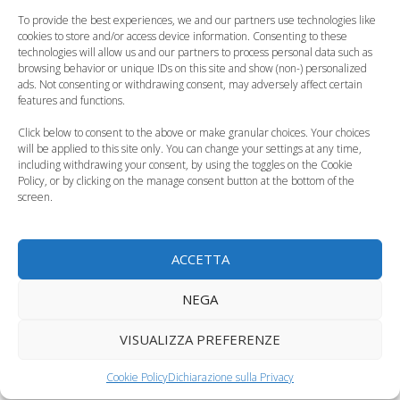
◦13 – 18 anni 8 – 10 ore
To provide the best experiences, we and our partners use technologies like
cookies to store and/or access device information. Consenting to these
technologies will allow us and our partners to process personal data such as
browsing behavior or unique IDs on this site and show (non-) personalized
ads. Not consenting or withdrawing consent, may adversely affect certain
Per tutta la vita
features and functions.
Click below to consent to the above or make granular choices. Your choices
Seguire un’alimentazione a bassa densità
will be applied to this site only. You can change your settings at any time,
including withdrawing your consent, by using the toggles on the Cookie
calorica, basata sui principi della
dieta
Policy, or by clicking on the manage consent button at the bottom of the
mediterranea
ricca di prodotti vegetali e a moderato
screen.
apporto di proteine animali e grassi saturi che favorisce
un sano metabolismo riducendo l’infiammazione
ACCETTA
dell’organismo.
NEGA
VISUALIZZA PREFERENZE
Non trascurare mai l’attività fisica
che previene il
Cookie Policy
Dichiarazione sulla Privacy
sovrappeso e l’obesità e migliora il metabolismo a tutte