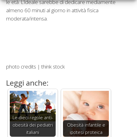
le età. L’ideale sarebbe di dedicare mediamente
almeno 60 minuti al giorno in attività fisica
moderata/intensa.
photo credits | think stock
Leggi anche:
Le dieci regole anti-
obesità dei pediatri
Obesità infantile e
italiani
ipotesi proteica