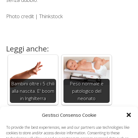
Photo credit | Thinkstock
Leggi anche:
Bambini oltre i 5 chili
Peso normale e
alla nascita. E' boom
patologico del
in Inghilterra
neonato
Gestisci Consenso Cookie
To provide the best experiences, we and our partners use technologies like
Nuove carte
Quanto deve
cookies to store and/or access device information. Consenting to these
antropometriche
aumentare il peso di