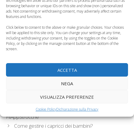
technologies will allow us and our partners to process personal data such as
italiane per misurare
un neonato nel
browsing behavior or unique IDs on this site and show (non-) personalized
ads. Not consenting or withdrawing consent, may adversely affect certain
i neonati
primo mese?
features and functions.
Click below to consent to the above or make granular choices. Your choices
will be applied to this site only. You can change your settings at any time,
including withdrawing your consent, by using the toggles on the Cookie
Policy, or by clicking on the manage consent button at the bottom of the
screen.
Peso del neonato,
quando e come
Il calo fisiologico:
misurarlo?
come e perché
ACCETTA
Categorie
Salute del Neonato
NEGA
Tag
diabete gestazionale
,
obesità in gravidanza
,
peso
VISUALIZZA PREFERENZE
del neonato
Dall’iniziativa di una mamma, arrivano le
Cookie Policy
Dichiarazione sulla Privacy
FilAppStrocche
Come gestire i capricci dei bambini?