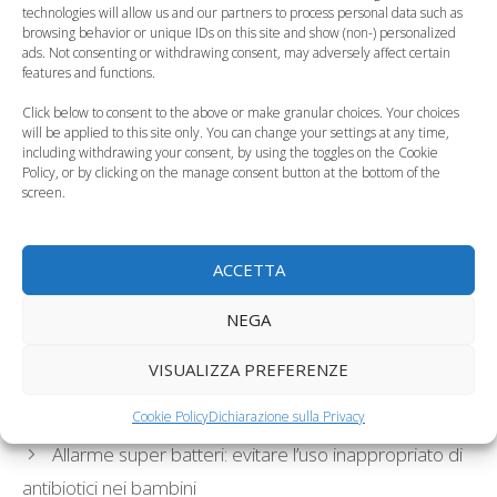
technologies will allow us and our partners to process personal data such as
Quanto è giusto
Pilates in gravidanza:
browsing behavior or unique IDs on this site and show (non-) personalized
ingrassare in
gli esercizi pre e
ads. Not consenting or withdrawing consent, may adversely affect certain
gravidanza
post parto
features and functions.
Click below to consent to the above or make granular choices. Your choices
will be applied to this site only. You can change your settings at any time,
including withdrawing your consent, by using the toggles on the Cookie
Policy, or by clicking on the manage consent button at the bottom of the
screen.
Gravidanza
Correre in
gemellare 5 cose
gravidanza si può o
curiose
fa male al bambino?
ACCETTA
Categorie
Gravidanza
NEGA
Tag
attività sportiva
,
sport in gravidanza
,
tornare in
VISUALIZZA PREFERENZE
forma
Cookie Policy
Dichiarazione sulla Privacy
Spiagge per bambini, le 100 bandiere verdi 2015
Allarme super batteri: evitare l’uso inappropriato di
antibiotici nei bambini