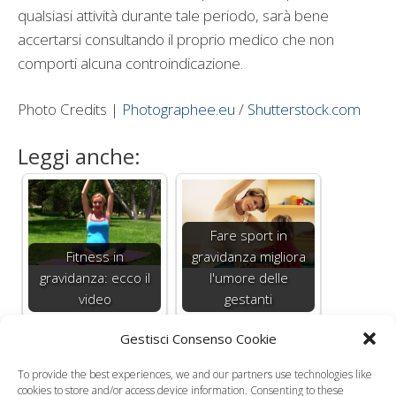
qualsiasi attività durante tale periodo, sarà bene
accertarsi consultando il proprio medico che non
comporti alcuna controindicazione.
Photo Credits |
Photographee.eu
/
Shutterstock.com
Leggi anche:
Fare sport in
Fitness in
gravidanza migliora
gravidanza: ecco il
l'umore delle
video
gestanti
Gestisci Consenso Cookie
To provide the best experiences, we and our partners use technologies like
cookies to store and/or access device information. Consenting to these