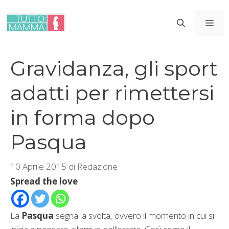
Vai
al
ME
contenuto
Gravidanza, gli sport
adatti per rimettersi
in forma dopo
Pasqua
10 Aprile 2015
di
Redazione
Spread the love
La
Pasqua
segna la svolta, ovvero il momento in cui si