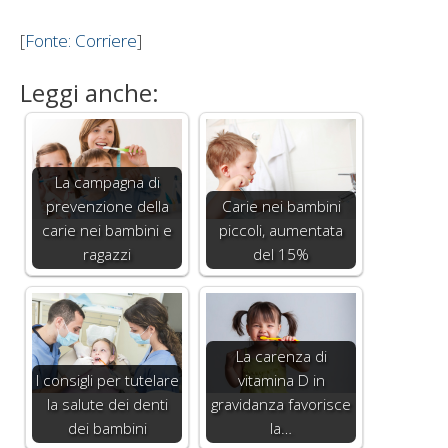
[
Fonte: Corriere
]
Leggi anche:
La campagna di
prevenzione della
Carie nei bambini
carie nei bambini e
piccoli, aumentata
ragazzi
del 15%
La carenza di
I consigli per tutelare
vitamina D in
la salute dei denti
gravidanza favorisce
dei bambini
la…