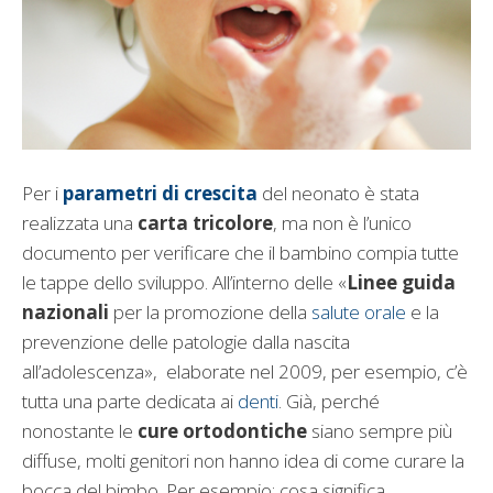
Per i
parametri di crescita
del neonato è stata
realizzata una
carta tricolore
, ma non è l’unico
documento per verificare che il bambino compia tutte
le tappe dello sviluppo. All’interno delle «
Linee guida
nazionali
per la promozione della
salute orale
e la
prevenzione delle patologie dalla nascita
all’adolescenza», elaborate nel 2009, per esempio, c’è
tutta una parte dedicata ai
denti
. Già, perché
nonostante le
cure ortodontiche
siano sempre più
diffuse, molti genitori non hanno idea di come curare la
bocca del bimbo. Per esempio: cosa significa