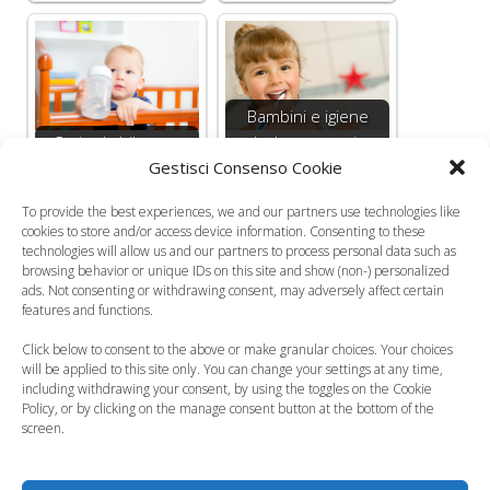
Bambini e igiene
Carie da biberon:
orale, la prevenzione
Gestisci Consenso Cookie
che fare?
della carie…
To provide the best experiences, we and our partners use technologies like
Categorie
Salute del Bambino
cookies to store and/or access device information. Consenting to these
technologies will allow us and our partners to process personal data such as
Tag
denti
,
denti e bambini
,
Ministero della Salute
,
browsing behavior or unique IDs on this site and show (non-) personalized
prevenire il mal di denti
,
primi dentini
ads. Not consenting or withdrawing consent, may adversely affect certain
features and functions.
Gattonare: i diversi stili
Click below to consent to the above or make granular choices. Your choices
I disturbi dell’apprendimento, la disgrafia
will be applied to this site only. You can change your settings at any time,
including withdrawing your consent, by using the toggles on the Cookie
4 commenti su “Denti
Policy, or by clicking on the manage consent button at the bottom of the
screen.
bambini, prevenire le carie”