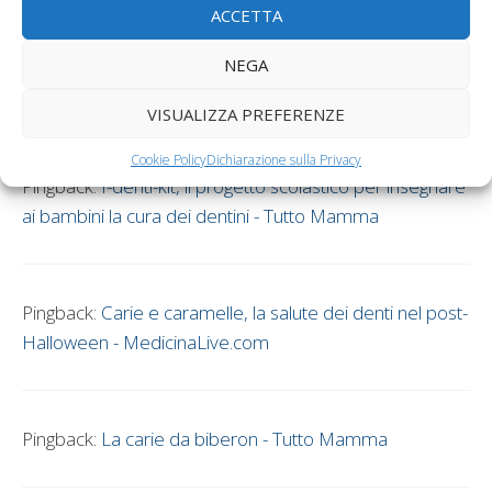
ACCETTA
Pingback:
Parodontite in gravidanza e parto prematuro
NEGA
- Tutto Mamma
VISUALIZZA PREFERENZE
Cookie Policy
Dichiarazione sulla Privacy
Pingback:
I-denti-kit, il progetto scolastico per insegnare
ai bambini la cura dei dentini - Tutto Mamma
Pingback:
Carie e caramelle, la salute dei denti nel post-
Halloween - MedicinaLive.com
Pingback:
La carie da biberon - Tutto Mamma