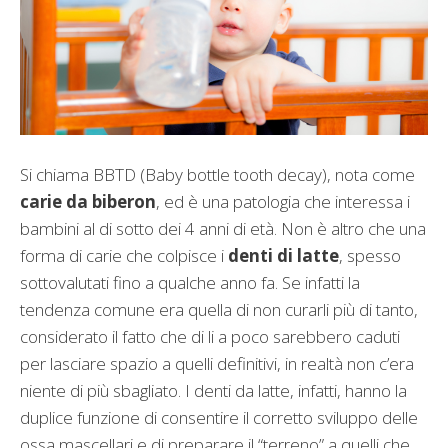
Si chiama BBTD (Baby bottle tooth decay), nota come
carie da biberon
, ed è una patologia che interessa i
bambini al di sotto dei 4 anni di età. Non è altro che una
forma di carie che colpisce i
denti di latte
, spesso
sottovalutati fino a qualche anno fa. Se infatti la
tendenza comune era quella di non curarli più di tanto,
considerato il fatto che di li a poco sarebbero caduti
per lasciare spazio a quelli definitivi, in realtà non c’era
niente di più sbagliato. I denti da latte, infatti, hanno la
duplice funzione di consentire il corretto sviluppo delle
ossa mascellari e di preparare il “terreno” a quelli che