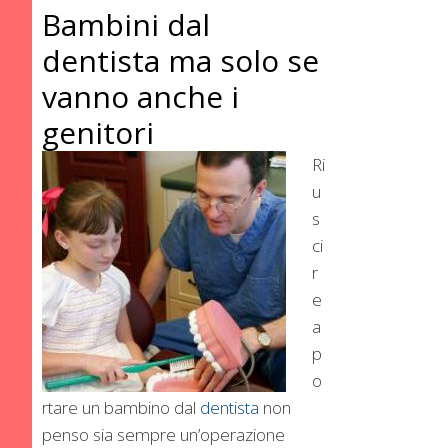
Bambini dal
dentista ma solo se
vanno anche i
genitori
Ri
u
s
ci
r
e
a
p
o
rtare un bambino dal
dentista
non
penso sia sempre un’operazione