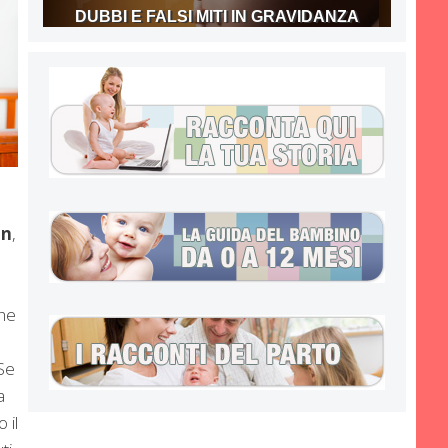
DUBBI E FALSI MITI IN GRAVIDANZA
on
,
che
 Se
a
 il