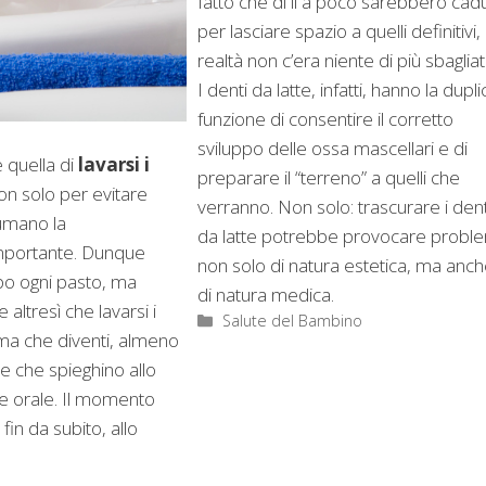
fatto che di li a poco sarebbero cadu
per lasciare spazio a quelli definitivi, 
realtà non c’era niente di più sbagliat
I denti da latte, infatti, hanno la dupl
funzione di consentire il corretto
sviluppo delle ossa mascellari e di
 quella di
lavarsi i
preparare il “terreno” a quelli che
on solo per evitare
verranno. Non solo: trascurare i dent
sumano la
da latte potrebbe provocare probl
 importante. Dunque
non solo di natura estetica, ma anc
opo ogni pasto, ma
di natura medica.
ltresì che lavarsi i
Categorie
Salute del Bambino
ma che diventi, almeno
ive che spieghino allo
ene orale. Il momento
fin da subito, allo