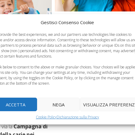
Gestisci Consenso Cookie
Insegnare ai propri bambini una
corretta
igiene orale
non è sempr
provide the best experiences, we and our partners use technologies like cookies to
semplice: se alcuni di loro accettano
re and/or access device information. Consenting to these technologies will allow us a
portanti la cura
denti
 partners to process personal data such as browsing behavior or unique IDs on this si
buon grado l’impegno di
lavarsi i
 show (non-) personalized ads. Not consenting or withdrawing consent, may adversel
e
fin dalla prima
denti
dopo ogni pasto, prendendol
ect certain features and functions.
 fondamentali e
come un gioco, altri sono decisame
ck below to consent to the above or make granular choices. Your choices will be appli
corretto sviluppo
restii.
this site only. You can change your settings at any time, including withdrawing your
. Quando si pensa a
sent, by using the toggles on the Cookie Policy, or by clicking on the manage consent
Categorie
Salute del Bambino
ton at the bottom of the screen.
i è immediato far
a prevenzione dalle
ù, ma dietro ai denti da
ACCETTA
NEGA
VISUALIZZA PREFERENZ
lli definitivi c’è molto di
Cookie Policy
Dichiarazione sulla Privacy
 per questo motivo che
 via la
Campagna di
ella carie nei