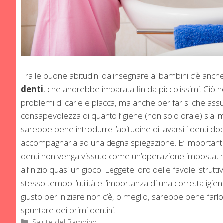
Tra le buone abitudini da insegnare ai bambini c’è anche
denti
, che andrebbe imparata fin da piccolissimi. Ciò n
problemi di carie e placca, ma anche per far si che as
consapevolezza di quanto l’igiene (non solo orale) sia
sarebbe bene introdurre l’abitudine di lavarsi i denti d
accompagnarla ad una degna spiegazione. E’ importante a
denti non venga vissuto come un’operazione imposta, 
all’inizio quasi un gioco. Leggete loro delle favole istrutt
stesso tempo l’utilità e l’importanza di una corretta igi
giusto per iniziare non c’è, o meglio, sarebbe bene farlo 
spuntare dei primi dentini.
Categorie
Salute del Bambino