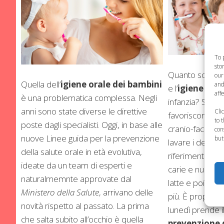
To 
sto
Quanto sono im
our
Quella dell’
igiene orale dei bambini
and
e l’
igiene oral
aff
è una problematica complessa. Negli
infanzia? Sono
anni sono state diverse le direttive
Cli
favoriscono un 
to 
poste dagli specialisti. Oggi, in base alle
cranio-facciale
con
nuove Linee guida per la prevenzione
but
lavare i dentin
della salute orale in età evolutiva,
riferimento all
ideate da un team di esperti e
carie e nulla pi
naturalmemnte approvate dal
latte e poi a que
Ministero della Salute
, arrivano delle
più. È proprio
novità rispetto al passato. La prima
lunedì prende il
che salta subito all’occhio è quella
prevenzione d