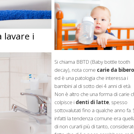
lavare i
Si chiama BBTD (Baby bottle tooth
decay), nota come
carie da biber
ed è una patologia che interessa i
bambini al di sotto dei 4 anni di età.
Non è altro che una forma di carie 
colpisce i
denti di latte
, spesso
sottovalutati fino a qualche anno fa.
infatti la tendenza comune era quell
di non curarli più di tanto, considerato