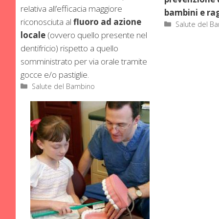
relativa all’efficacia maggiore
bambini e rag
riconosciuta al
fluoro ad azione
Categorie
Salute del B
locale
(ovvero quello presente nel
dentifricio) rispetto a quello
somministrato per via orale tramite
gocce e/o pastiglie.
Categorie
Salute del Bambino