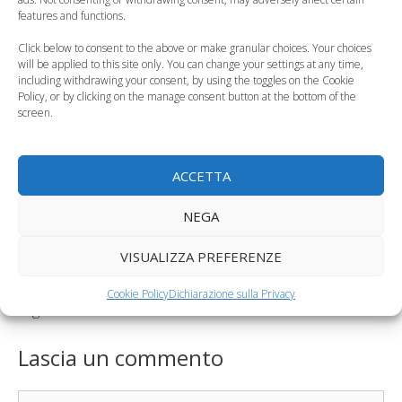
features and functions.
Click below to consent to the above or make granular choices. Your choices
will be applied to this site only. You can change your settings at any time,
including withdrawing your consent, by using the toggles on the Cookie
Policy, or by clicking on the manage consent button at the bottom of the
Lezioni di altruismo
Bambini e Internet,
screen.
per contrastare il
un rapporto molto
bullismo…
sereno
ACCETTA
Categorie
Curiosità, News, ecc.
NEGA
Iscrizione scuola dell’infanzia 2017/2018, come
presentare la domanda cartacea
VISUALIZZA PREFERENZE
Acido folico, perché è importante prima e durante
Cookie Policy
Dichiarazione sulla Privacy
la gravidanza
Lascia un commento
Commento