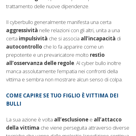
trattamento delle nuove dipendenze.
Il cyberbullo generalmente manifesta una certa
aggressività
nelle relazioni con gli altri, unita a una
certa
impulsività
che si associa
all’incapacità
di
autocontrollo
che lo fa apparire come un
prepotente e un prevaricatore molto
restìo
all’osservanza
delle
regole
. Al cyber bullo inoltre
manca assolutamente l’empatia nei confronti della
vittima e sembra non mostrare alcun senso di colpa.
COME CAPIRE SE TUO FIGLIO È VITTIMA DEI
BULLI
La sua azione è volta
all’esclusione
e
all’attacco
della
vittima
che viene perseguita attraverso diverse
tecniche che vanno dalle molestie (spedizione continua