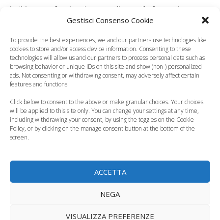
indirizzo professionale preordinato alla formazione
Gestisci Consenso Cookie
culturale e professionale degli insegnanti della scuola
materna/scuola dell’infanzia;
To provide the best experiences, we and our partners use technologies like
cookies to store and/or access device information. Consenting to these
technologies will allow us and our partners to process personal data such as
– Laurea Magistrale a ciclo unico in Scienze della
browsing behavior or unique IDs on this site and show (non-) personalized
formazione primaria (classe LM-85bis).
ads. Not consenting or withdrawing consent, may adversely affect certain
features and functions.
10) idoneità fisica allo svolgimento delle mansioni
Click below to consent to the above or make granular choices. Your choices
will be applied to this site only. You can change your settings at any time,
proprie del profilo professionale di cui trattasi.
including withdrawing your consent, by using the toggles on the Cookie
Policy, or by clicking on the manage consent button at the bottom of the
screen.
photo credits | thinstock
ACCETTA
Leggi anche:
NEGA
VISUALIZZA PREFERENZE