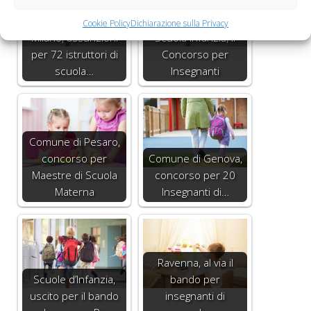
Cookie Policy
Dichiarazione sulla Privacy
Milano, assunzioni
Scuola Infanzia, il
per 72 istruttori di
Concorso per
scuola…
Insegnanti
Comune di Pesaro,
concorso per
Comune di Genova,
Maestre di Scuola
concorso per 20
Materna
Insegnanti di…
Ravenna, al via il
Scuole d’Infanzia,
bando per
uscito per il bando
insegnanti di