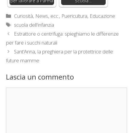
per lavorare a Parma
scuola…
Categorie
Curiosità, News, ecc.
,
Puericultura, Educazione
Tag
scuola dell'infanzia
Estrattore o centrifuga: spieghiamo le differenze
per fare i succhi naturali
Sant’Anna, la preghiera per la protettrice delle
future mamme
Lascia un commento
Commento