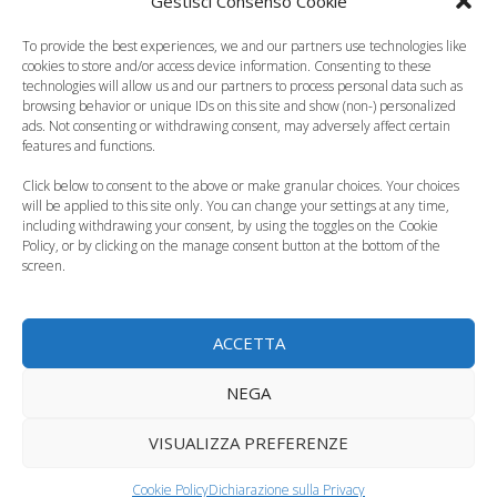
Gestisci Consenso Cookie
sua famiglia. Nella versione italiana del film
Mara
To provide the best experiences, we and our partners use technologies like
Maionchi
è la voce a
Mamà Coco
,
Valentina
cookies to store and/or access device information. Consenting to these
Lodovini
di
Mamà
,
Matilda De Angelis
di
Tia
technologies will allow us and our partners to process personal data such as
browsing behavior or unique IDs on this site and show (non-) personalized
Victoria e
Michele Bravi
interpreta il brano nei titoli di
ads. Not consenting or withdrawing consent, may adversely affect certain
coda “Ricordami (Solo)”.
features and functions.
Click below to consent to the above or make granular choices. Your choices
will be applied to this site only. You can change your settings at any time,
including withdrawing your consent, by using the toggles on the Cookie
Policy, or by clicking on the manage consent button at the bottom of the
PHOTO CREDITS | INSTAGRAM
screen.
ACCETTA
Leggi anche:
NEGA
VISUALIZZA PREFERENZE
Cookie Policy
Dichiarazione sulla Privacy