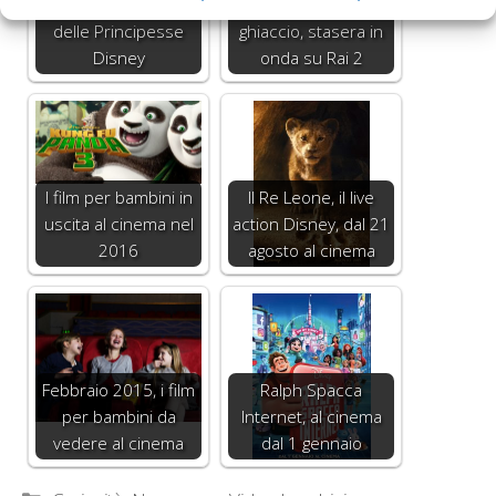
Sky, arriva il canale
Frozen - Il regno del
delle Principesse
ghiaccio, stasera in
Disney
onda su Rai 2
I film per bambini in
Il Re Leone, il live
uscita al cinema nel
action Disney, dal 21
2016
agosto al cinema
Febbraio 2015, i film
Ralph Spacca
per bambini da
Internet, al cinema
vedere al cinema
dal 1 gennaio