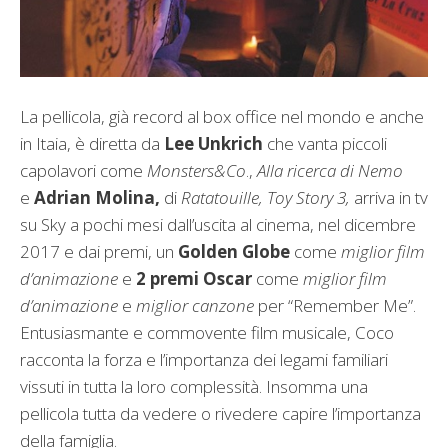
La pellicola, già record al box office nel mondo e anche
in Itaia, è diretta da
Lee Unkrich
che vanta piccoli
capolavori come
Monsters&Co
.,
Alla ricerca di Nemo
e
Adrian Molina,
di
Ratatouille, Toy Story 3,
arriva in tv
su Sky a pochi mesi dall’uscita al cinema, nel dicembre
2017 e dai premi, un
Golden Globe
come
miglior film
d’animazione
e
2 premi Oscar
come
miglior film
d’animazione
e
miglior
canzone
per “Remember Me”.
Entusiasmante e commovente film musicale, Coco
racconta la forza e l’importanza dei
legami familiari
vissuti in tutta la loro complessità. Insomma una
pellicola tutta da vedere o rivedere capire l’importanza
della famiglia.