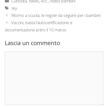
Categorie
Curiosità, News, ecc.
,
Video bambini
Tag
sky
Ritorno a scuola, le regole da seguire per i bambini
Vaccini, basta l’autocertificazione e
documentazione entro il 10 marzo
Lascia un commento
Commento