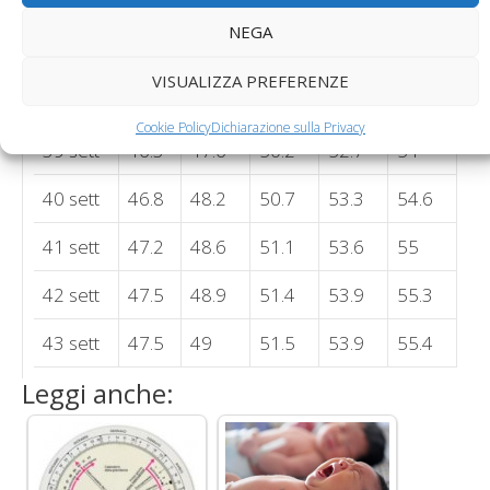
36 sett
43.8
45
47.7
50.4
51.5
NEGA
37 sett
44.8
46
48.6
51.3
52.5
VISUALIZZA PREFERENZE
38 sett
45.6
46.8
49.5
52.1
53.3
Cookie Policy
Dichiarazione sulla Privacy
39 sett
46.3
47.6
50.2
52.7
54
40 sett
46.8
48.2
50.7
53.3
54.6
41 sett
47.2
48.6
51.1
53.6
55
42 sett
47.5
48.9
51.4
53.9
55.3
43 sett
47.5
49
51.5
53.9
55.4
Leggi anche: