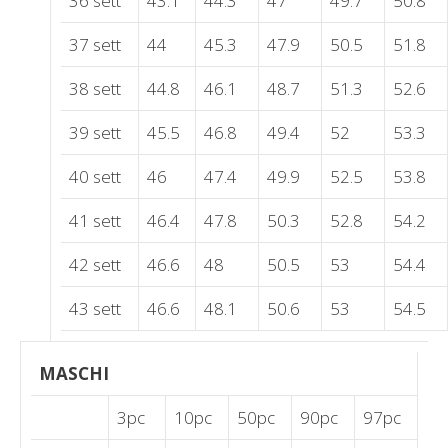
36 sett
43.1
44.3
47
49.7
50.8
37 sett
44
45.3
47.9
50.5
51.8
38 sett
44.8
46.1
48.7
51.3
52.6
39 sett
45.5
46.8
49.4
52
53.3
40 sett
46
47.4
49.9
52.5
53.8
41 sett
46.4
47.8
50.3
52.8
54.2
42 sett
46.6
48
50.5
53
54.4
43 sett
46.6
48.1
50.6
53
54.5
MASCHI
3pc
10pc
50pc
90pc
97pc