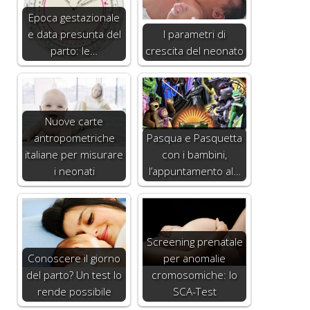
Epoca gestazionale
e data presunta del
I parametri di
parto: le…
crescita del neonato
Nuove carte
antropometriche
Pasqua e Pasquetta
italiane per misurare
con i bambini,
i neonati
l’appuntamento al…
Screening prenatale
Conoscere il giorno
per anomalie
del parto? Un test lo
cromosomiche: lo
rende possibile
SCA-Test