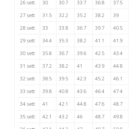
26 sett
30
30.7
33.7
36.8
37.5
27 sett
31.5
32.2
35.2
38.2
39
28 sett
33
33.8
36.7
39.7
40.5
29 sett
34.4
35.3
38.2
41.1
41.9
30 sett
35.8
36.7
39.6
42.5
43.4
31 sett
37.2
38.2
41
43.9
44.8
32 sett
38.5
39.5
42.3
45.2
46.1
33 sett
39.8
40.8
43.6
46.4
47.4
34 sett
41
42.1
44.8
47.6
48.7
35 sett
42.1
43.2
46
48.7
49.8