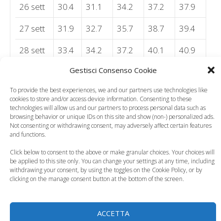
26 sett
30.4
31.1
34.2
37.2
37.9
27 sett
31.9
32.7
35.7
38.7
39.4
28 sett
33.4
34.2
37.2
40.1
40.9
Gestisci Consenso Cookie
29 sett
34.9
35.7
38.7
41.6
42.4
To provide the best experiences, we and our partners use technologies like
30 sett
36.4
37.2
40.1
43
43.9
cookies to store and/or access device information. Consenting to these
technologies will allow us and our partners to process personal data such as
31 sett
37.7
38.7
41.6
44.4
45.3
browsing behavior or unique IDs on this site and show (non-) personalized ads.
Not consenting or withdrawing consent, may adversely affect certain features
and functions.
32 sett
39.1
40.1
42.9
45.7
46.7
Click below to consent to the above or make granular choices. Your choices will
33 sett
40.4
41.4
44.2
47
48
be applied to this site only. You can change your settings at any time, including
withdrawing your consent, by using the toggles on the Cookie Policy, or by
clicking on the manage consent button at the bottom of the screen.
34 sett
41.6
42.7
45.5
48.2
49.3
35 sett
42.8
43.9
46.6
49.3
50.5
ACCETTA