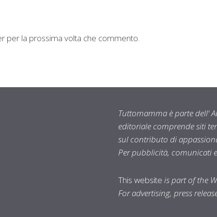
ser per la prossima volta che commento.
Tuttomamma è parte dell' AR
editoriale comprende siti t
sul contributo di appassionat
Per pubblicità, comunicati 
This website
is part of the 
For advertising, press relea