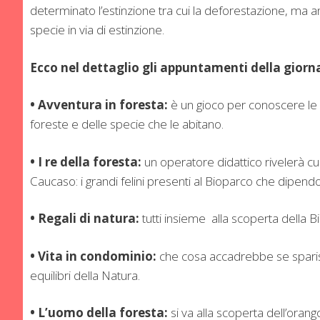
determinato l’estinzione tra cui la deforestazione, ma a
specie in via di estinzione.
Ecco nel dettaglio gli appuntamenti della giorna
• Avventura in foresta:
è un gioco per conoscere le 
foreste e delle specie che le abitano.
• I re della foresta:
un operatore didattico rivelerà curio
Caucaso: i grandi felini presenti al Bioparco che dipend
• Regali di natura:
tutti insieme
alla scoperta della Bi
• Vita in condominio:
che cosa accadrebbe se sparisse
equilibri della Natura.
• L’uomo della foresta:
si va
alla scoperta dell’orang