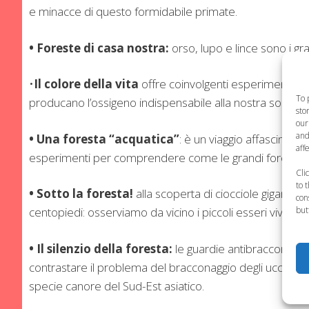
e minacce di questo formidabile primate.
• Foreste di casa nostra:
orso, lupo e lince sono i gra
•
Il colore della vita
offre coinvolgenti esperimenti di
To 
producano l’ossigeno indispensabile alla nostra sopravv
sto
our
and
• Una foresta “acquatica”
: è un viaggio affascinant
aff
esperimenti per comprendere come le grandi foreste si
Cli
to 
• Sotto la foresta!
alla scoperta di ciocciole giganti, i
con
but
centopiedi: osserviamo da vicino i piccoli esseri viventi
• Il silenzio della foresta:
le guardie antibracconaggi
contrastare il problema del bracconaggio degli uccelli
specie canore del Sud-Est asiatico.