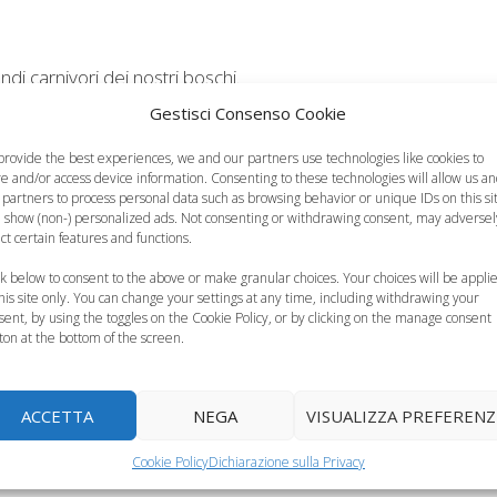
ndi carnivori dei nostri boschi.
Gestisci Consenso Cookie
 chimica per svelare il ‘superpotere’ delle piante e in che mod
provide the best experiences, we and our partners use technologies like cookies to
ivenza.
re and/or access device information. Consenting to these technologies will allow us a
 partners to process personal data such as browsing behavior or unique IDs on this si
 show (non-) personalized ads. Not consenting or withdrawing consent, may adversel
e quanto alla scoperta del ciclo dell’acqua svelato attraverso
ect certain features and functions.
ano indispensabili per il suo mantenimento.
ck below to consent to the above or make granular choices. Your choices will be appli
this site only. You can change your settings at any time, including withdrawing your
nsetti poderosi, ragni dalle vistose decorazioni, mille e
sent, by using the toggles on the Cookie Policy, or by clicking on the manage consent
ton at the bottom of the screen.
 che popolano le foreste del nostro pianeta da milioni di anni.
o del WWF ci mostreranno i trucchi del mestiere per
ACCETTA
NEGA
VISUALIZZA PREFERENZ
 nel nostro Paese e prendere coscienza del dramma vissuto da
Cookie Policy
Dichiarazione sulla Privacy