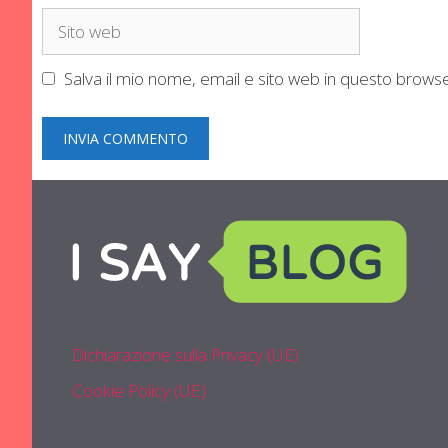
Sito
web
Salva il mio nome, email e sito web in questo brow
Dichiarazione sulla Privacy (UE)
Cookie Policy (UE)