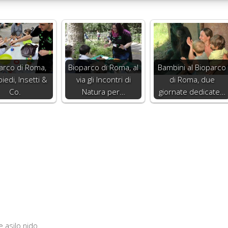
arco di Roma,
Bioparco di Roma, al
Bambini al Bioparco
piedi, Insetti &
via gli Incontri di
di Roma, due
Co.
Natura per…
giornate dedicate…
e asilo nido