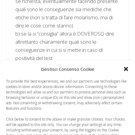
se richiesta, eventualmente facendo presente
quali sono le conseguenze sia mediche che
etiche (non si tratta di fare molarismo, ma di
dire le cose come stanno)
b) se la si “consiglia” allora è DOVEROSO dire
altrettanto chiaramente quali sono le
conseguenze in cui si si mette in caso di
positività del test
c) se il medico è obiettore si asterrà sia dal
Gestisci Consenso Cookie
consigliarla che dal prescriverla (ma questa è
To provide the best experiences, we and our partners use technologies like
un’altra questione…)
cookies to store and/or access device information. Consenting to these
technologies will allow us and our partners to process personal data such as
browsing behavior or unique IDs on this site and show (non-) personalized
Rispondi
ads. Not consenting or withdrawing consent, may adversely affect certain
features and functions.
Click below to consent to the above or make granular choices. Your choices
Micol
will be applied to this site only. You can change your settings at any time,
including withdrawing your consent, by using the toggles on the Cookie
24 Ottobre 2009 alle 16:19