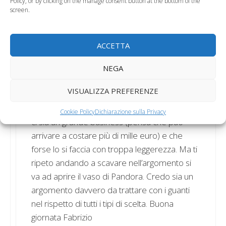
Policy, or by clicking on the manage consent button at the bottom of the
screen.
Sai Fabrizio forse prima sull’amniocentesi
ACCETTA
c’era molta ignoranza ma oggi grazie alla rete
c’è la possibilità di informarsi e di conoscere
NEGA
l’argomento a 360 gradi, penso comunque
VISUALIZZA PREFERENZE
che, come sostaneva il mio ginecologo che
peraltro è un primario, intorno a questo test
Cookie Policy
Dichiarazione sulla Privacy
ci sia un grande business (pensa che può
arrivare a costare più di mille euro) e che
forse lo si faccia con troppa leggerezza. Ma ti
ripeto andando a scavare nell’argomento si
va ad aprire il vaso di Pandora. Credo sia un
argomento davvero da trattare con i guanti
nel rispetto di tutti i tipi di scelta. Buona
giornata Fabrizio