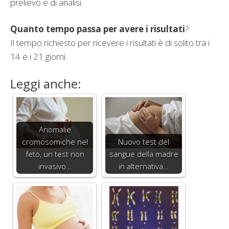
prelievo e di analisi.
Quanto tempo passa per avere i risultati
?
Il tempo richiesto per ricevere i risultati è di solito tra i
14 e i 21 giorni.
Leggi anche:
Anomalie
cromosomiche nel
Nuovo test del
feto, un test non
sangue della madre
invasivo…
in alternativa…