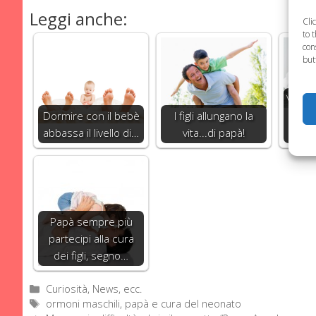
Leggi anche:
Cli
to 
con
but
Voglia
Dormire con il bebè
I figli allungano la
estat
abbassa il livello di…
vita...di papà!
Papà sempre più
partecipi alla cura
dei figli, segno…
Categorie
Curiosità, News, ecc.
Tag
ormoni maschili
,
papà e cura del neonato