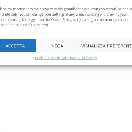
ck below to consent to the above or make granular choices. Your choices will be appli
this site only. You can change your settings at any time, including withdrawing your
sent, by using the toggles on the Cookie Policy, or by clicking on the manage consent
ton at the bottom of the screen.
 di paternità? In
Pochi rapporti intimi
ACCETTA
NEGA
VISUALIZZA PREFERENZ
e l'uomo è più
Testosterone alto,
per la mamma che
fertile
figli più intelligenti
"decide"
Cookie Policy
Dichiarazione sulla Privacy