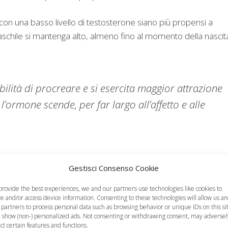
on una basso livello di testosterone siano più propensi a
aschile si mantenga alto, almeno fino al momento della nascit
bilità di procreare e si esercita maggior attrazione
l’ormone scende, per far largo all’affetto e alle
Gestisci Consenso Cookie
provide the best experiences, we and our partners use technologies like cookies to
re and/or access device information. Consenting to these technologies will allow us a
 partners to process personal data such as browsing behavior or unique IDs on this si
 show (non-) personalized ads. Not consenting or withdrawing consent, may adversel
ect certain features and functions.