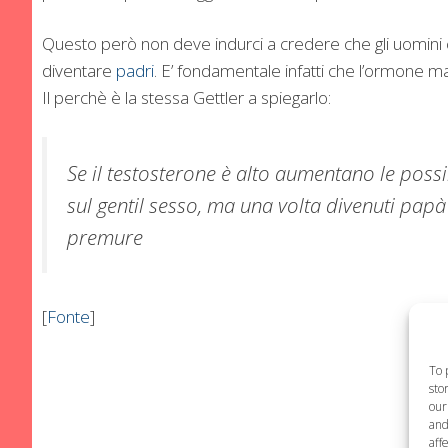
Questo però non deve indurci a credere che gli uomini c
diventare
padri
. E’ fondamentale infatti che l’ormone m
Il perchè è la stessa Gettler a spiegarlo:
Se il testosterone è alto aumentano le possi
sul gentil sesso, ma una volta divenuti papà 
premure
[
Fonte
]
To 
sto
our
and
aff