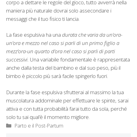
corpo a dettare le regole del gioco, tutto avverrà nella
maniera più naturale dovrai solo assecondare i
messaggi che il tuo fisico ti lancia.
La fase espulsiva ha una
durata che varia da un’ora-
un’ora e mezzo nel caso si parli di un primo figlio a
mezz’ora-un quarto d’ora nel caso si parli di parti
successivi.
Una variabile fondamentale è rappresentata
anche dalla testa del bambino e dal suo peso, più il
bimbo è piccolo più sarà facile spingerlo fuori.
Durante la fase espulsiva sfrutterai al massimo la tua
muscolatura addominale per effettuare le spinte, sarai
attiva e con tutta probabilità farai tutto da sola, perché
solo tu sai qual’è il momento migliore.
Categorie
Parto e il Post-Partum