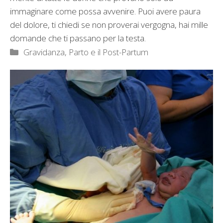
immaginare come possa avvenire. Puoi avere paura
del dolore, ti chiedi se non proverai vergogna, hai mille
domande che ti passano per la testa.
Categorie
Gravidanza
,
Parto e il Post-Partum