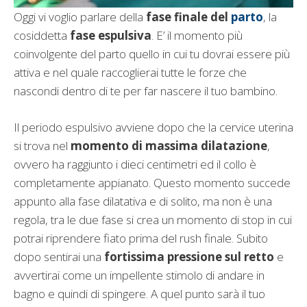
Oggi vi voglio parlare della
fase finale del
parto
, la
cosiddetta
fase espulsiva
. E’ il momento più
coinvolgente del parto quello in cui tu dovrai essere più
attiva e nel quale raccoglierai tutte le forze che
nascondi dentro di te per far nascere il tuo bambino.
Il periodo espulsivo avviene dopo che la cervice uterina
si trova nel
momento di massima dilatazione
,
ovvero ha raggiunto i dieci centimetri ed il collo è
completamente appianato. Questo momento succede
appunto alla fase dilatativa e di solito, ma non è una
regola, tra le due fase si crea un momento di stop in cui
potrai riprendere fiato prima del rush finale. Subito
dopo sentirai una
fortissima pressione sul retto
e
avvertirai come un impellente stimolo di andare in
bagno e quindi di spingere. A quel punto sarà il tuo