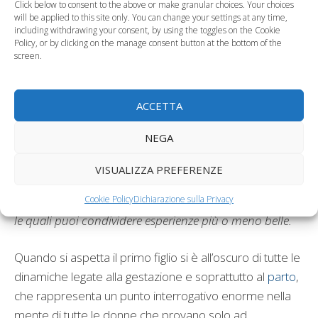
Click below to consent to the above or make granular choices. Your choices
will be applied to this site only. You can change your settings at any time,
including withdrawing your consent, by using the toggles on the Cookie
Policy, or by clicking on the manage consent button at the bottom of the
Hai già deciso se frequentare un
corso pre-parto
?
screen.
Con questo articolo spero di offrirti qualche elemento
per decidere se ne vale la pena oppure no. La
gravidanza è un momento particolare per ogni donna, ti
ACCETTA
sembra che nessuno riesca a capire fino in fondo
NEGA
quello che provi, i tuoi malesseri e le tue paure.
Il corso
pre-parto rappresenta un’occasione perfetta per
VISUALIZZA PREFERENZE
ritrovarti tra donne e confrontarti su tutti i tuoi dubbi
con persone che vivono la tua stessa condizione e con
Cookie Policy
Dichiarazione sulla Privacy
le quali puoi condividere esperienze più o meno belle.
Quando si aspetta il primo figlio si è all’oscuro di tutte le
dinamiche legate alla gestazione e soprattutto al
parto
,
che rappresenta un punto interrogativo enorme nella
mente di tutte le donne che provano solo ad