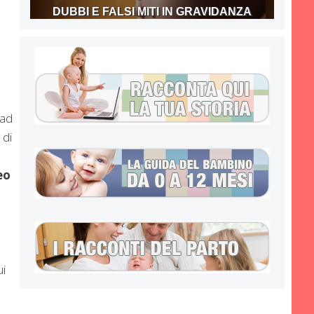
DUBBI E FALSI MITI IN GRAVIDANZA
 ad
 di
eo
ui