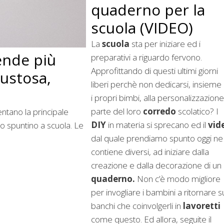
quaderno per la
scuola (VIDEO)
La
scuola
sta per iniziare ed i
ende più
preparativi a riguardo fervono.
Approfittando di questi ultimi giorni
ustosa,
liberi perchè non dedicarsi, insieme
i propri bimbi, alla personalizzazione
parte del loro
corredo
scolatico? I
entano la principale
DIY
in materia si sprecano ed il
vid
so spuntino a scuola. Le
dal quale prendiamo spunto oggi ne
contiene diversi, ad iniziare dalla
creazione e dalla decorazione di un
quaderno.
Non c’è modo migliore
per invogliare i bambini a ritornare s
banchi che coinvolgerli in
lavoretti
come questo. Ed allora, seguite il