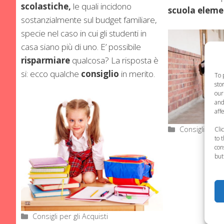
scolastiche,
le quali incidono
scuola eleme
sostanzialmente sul budget familiare,
specie nel caso in cui gli studenti in
casa siano più di uno. E’ possibile
risparmiare
qualcosa? La risposta è
si: ecco qualche
consiglio
in merito.
To 
sto
our
and
aff
Categorie
Consigli per g
Cli
to 
con
but
Categorie
Consigli per gli Acquisti