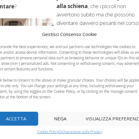
alla schiena
, che i piccoli non
ntare
?
avvertono subito ma che possono
diventare davvero pesanti nel corso
della crescita. Ci sono quindi delle
Gestisci Consenso Cookie
piccole regole, diciamo suggerimenti
provide the best experiences, we and our partners use technologies like cookies to
per evitare questi disagi e al tempo
re and/or access device information. Consenting to these technologies will allow us a
stesso consentire ai piccoli di andar
 partners to process personal data such as browsing behavior or unique IDs on this si
 show (non-) personalized ads. Not consenting or withdrawing consent, may adversel
scuola sereni. Per prima cosa lo zai
ect certain features and functions.
non deve mai superare il 10 percen
li Acquisti
ck below to consent to the above or make granular choices. Your choices will be appli
del peso corporeo.
this site only. You can change your settings at any time, including withdrawing your
Categorie
Salute del Bambino
sent, by using the toggles on the Cookie Policy, or by clicking on the manage consent
ton at the bottom of the screen.
ACCETTA
NEGA
VISUALIZZA PREFERENZ
Cookie Policy
Dichiarazione sulla Privacy