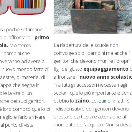
 fra poche settimane
 di affrontare il
primo
La riapertura delle scuole non
ola.
Momento
coinvolge solo i bambini ma anche i
r i bambini che
genitori che devono munire i propri
troveranno ad avere a
figli del giusto
equipaggiamento
p
n nuovo mondo fatto di
affrontare il
nuovo anno scolasti
estre, di materie, di
Tra tutti gli accessori necessari agli
. Tappa che segna in
scolari, quello più importante è sen
le la vita di un
dubbio lo
zaino
. Lo,
zaino
, infatti, è
he dei suoi genitori.
indispensabile ed i genitori devono
 loro compito quello di
prestare particolare attenzione al
meglio e farlo arrivare
momento dell’acquisto. Non si deve
al punto di vista