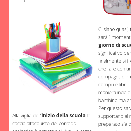
Ci siano quasi,
sarà il momento
giorno di scu
significativo pe
finalmente si 
che fare con u
compagni, di ma
compiti e libri
maniera indelebi
bambino ma anc
Per questo sarà
Alla vigilia dell
’inizio della scuola
la
supportarlo al 
caccia all’acquisto del corredo
preparato sia d