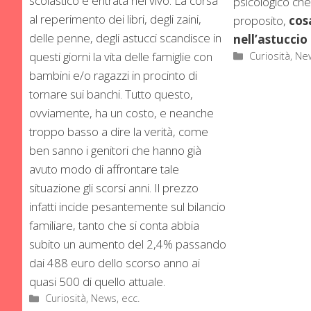
scolastico è entrata nel vivo. La corsa
psicologico che
al reperimento dei libri, degli zaini,
proposito,
cos
delle penne, degli astucci scandisce in
nell’astuccio
Categorie
questi giorni la vita delle famiglie con
Curiosità, Ne
bambini e/o ragazzi in procinto di
tornare sui banchi. Tutto questo,
ovviamente, ha un costo, e neanche
troppo basso a dire la verità, come
ben sanno i genitori che hanno già
avuto modo di affrontare tale
situazione gli scorsi anni. Il prezzo
infatti incide pesantemente sul bilancio
familiare, tanto che si conta abbia
subito un aumento del 2,4% passando
dai 488 euro dello scorso anno ai
quasi 500 di quello attuale.
Categorie
Curiosità, News, ecc.