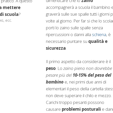
dimenticare che lo
zaino
 pratico. A questo
accompagnerà a scuola il bambino 
a mettere
graverà sulle sue spalle tutti i giorni p
 di scuola
?
ws, ecc.
volte al giorno. Per far si che lo scol
porti lo zaino sulle spalle senza
ripercussioni o danni alla
schiena
, è
necessario puntare su
qualità e
sicurezza
.
Il primo aspetto da considerare è il
peso
. Lo
zaino pieno non dovrebbe
pesare più del
10-15% del peso del
bambino
e, nei primi due anni di
elementari il peso della cartella stes
non deve superare il chilo e mezzo.
Carichi troppo pesanti possono
causare
problemi posturali
e dan