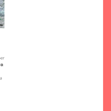
er
co
.
za