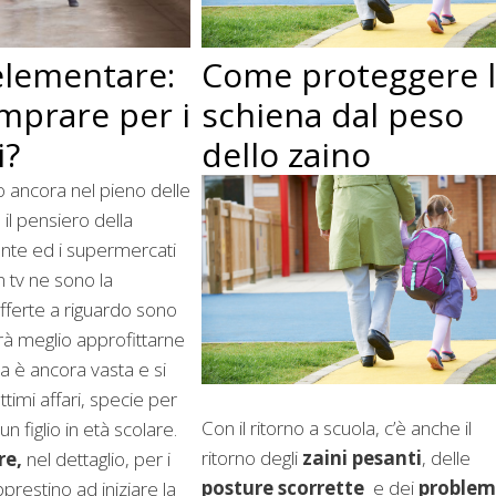
elementare:
Come proteggere 
mprare per i
schiena dal peso
i?
dello zaino
 ancora nel pieno delle
 il pensiero della
nte ed i supermercati
in tv ne sono la
fferte a riguardo sono
arà meglio approfittarne
ta è ancora vasta e si
timi affari, specie per
Con il ritorno a scuola, c’è anche il
un figlio in età scolare.
ritorno degli
zaini pesanti
, delle
re,
nel dettaglio, per i
posture scorrette
e dei
problem
prestino ad iniziare la