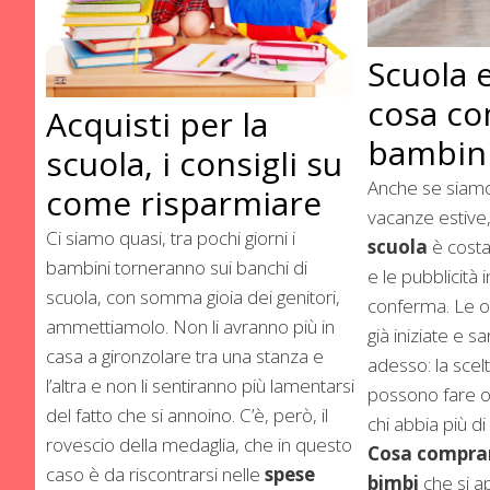
Scuola 
cosa co
Acquisti per la
bambin
scuola, i consigli su
Anche se siamo
come risparmiare
vacanze estive,
Ci siamo quasi, tra pochi giorni i
scuola
è costa
bambini torneranno sui banchi di
e le pubblicità 
scuola, con somma gioia dei genitori,
conferma. Le o
ammettiamolo. Non li avranno più in
già iniziate e s
casa a gironzolare tra una stanza e
adesso: la scel
l’altra e non li sentiranno più lamentarsi
possono fare ot
del fatto che si annoino. C’è, però, il
chi abbia più di 
rovescio della medaglia, che in questo
Cosa compra
caso è da riscontrarsi nelle
spese
bimbi
che si ap