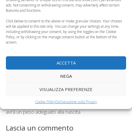
per i più piccoli
l'inserimento
ads. Not consenting or withdrawing consent, may adversely affect certain
features and functions.
Click below to consent to the above or make granular choices. Your choices
will be applied to this site only. You can change your settings at any time,
including withdrawing your consent, by using the toggles on the Cookie
Policy, or by clicking on the manage consent button at the bottom of the
Primo giorno di
screen.
L'amichetto del
scuola, come aiutare
cuore è prepotente?
il bambino a…
ACCETTA
Categorie
Curiosità, News, ecc.
Tag
inserimento alla scuola materna
NEGA
Piombo nel latte artificiale, Fao e Oms stabiliscono
VISUALIZZA PREFERENZE
limiti più severi
Cookie Policy
Dichiarazione sulla Privacy
Dolce attesa a contatto con la natura? Il bambino
avrà un peso adeguato alla nascita
Lascia un commento