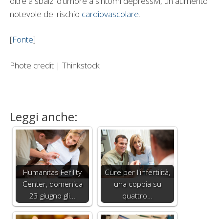
oltre a sbalzi d’umore a sintomi depressivi, un aumento
notevole del rischio
cardiovascolare
.
[
Fonte
]
Phote credit | Thinkstock
Leggi anche:
Humanitas Ferility
Cure per l'infertilità,
Center, domenica
una coppia su
23 giugno gli…
quattro…