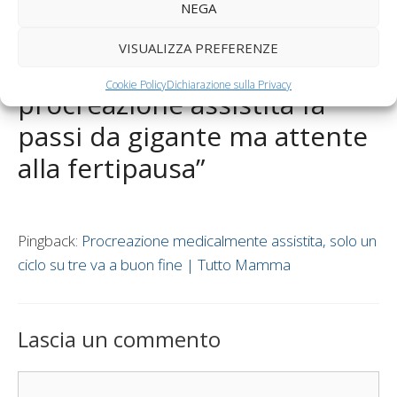
NEGA
Rivoluzione sanitaria: medici di base 24 ore su 24
VISUALIZZA PREFERENZE
1 commento su “La
Cookie Policy
Dichiarazione sulla Privacy
procreazione assistita fa
passi da gigante ma attente
alla fertipausa”
Pingback:
Procreazione medicalmente assistita, solo un
ciclo su tre va a buon fine | Tutto Mamma
Lascia un commento
Commento