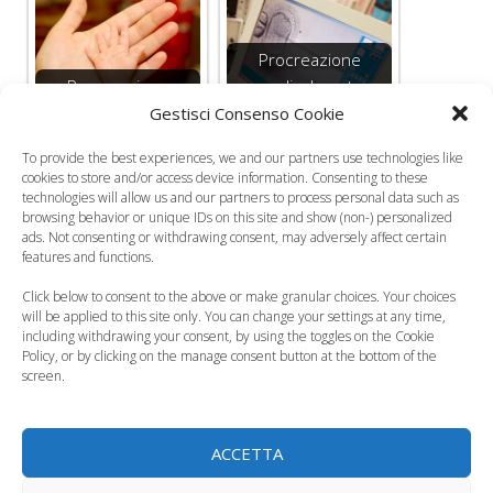
Procreazione
Procreazione
medicalmente
medicalmente
assistita, solo un
Gestisci Consenso Cookie
assistita tra liste…
ciclo…
To provide the best experiences, we and our partners use technologies like
cookies to store and/or access device information. Consenting to these
technologies will allow us and our partners to process personal data such as
browsing behavior or unique IDs on this site and show (non-) personalized
ads. Not consenting or withdrawing consent, may adversely affect certain
Fecondazione
features and functions.
eterologa, la
Fertilità maschile e
Click below to consent to the above or make granular choices. Your choices
Consulta deciderà
stili di vita. Quanto
will be applied to this site only. You can change your settings at any time,
se è…
è…
including withdrawing your consent, by using the toggles on the Cookie
Policy, or by clicking on the manage consent button at the bottom of the
screen.
Categorie
La Fecondazione
Tag
cura dell'infertilità
,
fecondazione assistita
,
tecniche
di procreazione medicalmente assistita
ACCETTA
Com’è cambiato il ruolo dei padri?