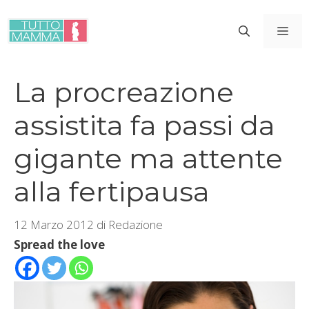
Vai
al
ME
contenuto
La procreazione
assistita fa passi da
gigante ma attente
alla fertipausa
12 Marzo 2012
di
Redazione
Spread the love