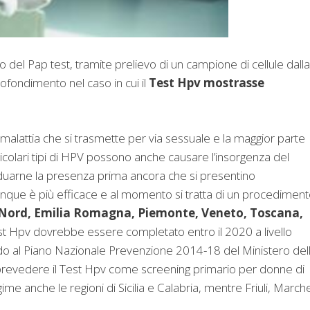
 del Pap test, tramite prelievo di un campione di cellule dalla
rofondimento nel caso in cui il
Test Hpv mostrasse
 malattia che si trasmette per via sessuale e la maggior parte
icolari tipi di HPV possono anche causare l’insorgenza del
ividuarne la presenza prima ancora che si presentino
Dunque è più efficace e al momento si tratta di un procedimen
o Nord, Emilia Romagna, Piemonte, Veneto, Toscana,
est Hpv dovrebbe essere completato entro il 2020 a livello
ndo al Piano Nazionale Prevenzione 2014-18 del Ministero del
o prevedere il Test Hpv come screening primario per donne di
me anche le regioni di Sicilia e Calabria, mentre Friuli, March