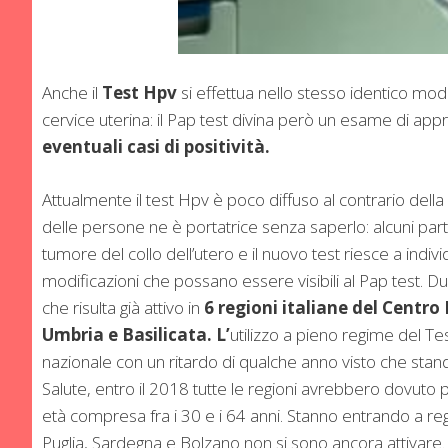
Anche il
Test Hpv
si effettua nello stesso identico modo
cervice uterina: il Pap test divina però un esame di app
eventuali casi di positività.
Attualmente il test Hpv è poco diffuso al contrario della
delle persone ne è portatrice senza saperlo: alcuni part
tumore del collo dell’utero e il nuovo test riesce a ind
modificazioni che possano essere visibili al Pap test. 
che risulta già attivo in
6 regioni italiane del Centr
Umbria e Basilicata. L’
utilizzo a pieno regime del T
nazionale con un ritardo di qualche anno visto che sta
Salute, entro il 2018 tutte le regioni avrebbero dovut
età compresa fra i 30 e i 64 anni. Stanno entrando a regi
Puglia, Sardegna e Bolzano non si sono ancora attivare.