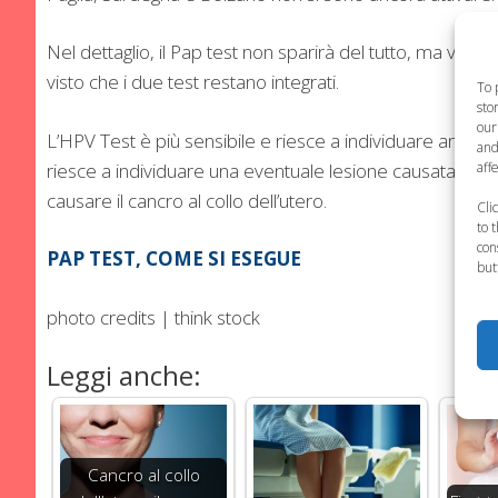
Nel dettaglio, il Pap test non sparirà del tutto, ma verrà 
visto che i due test restano integrati.
To 
sto
our
L’HPV Test è più sensibile e riesce a individuare anche e
and
aff
riesce a individuare una eventuale lesione causata dall
causare il cancro al collo dell’utero.
Cli
to 
con
PAP TEST, COME SI ESEGUE
but
photo credits | think stock
Leggi anche:
Cancro al collo