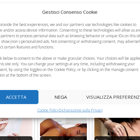
Gestisci Consenso Cookie
rimpiazzato in caso in cui si riscontri una positività al Test Hpv
provide the best experiences, we and our partners use technologies like cookies to
re and/or access device information. Consenting to these technologies will allow us a
 partners to process personal data such as browsing behavior or unique IDs on this si
ventuali infezioni in corso mentre il Pap test, che è più specif
 show (non-) personalized ads. Not consenting or withdrawing consent, may adversel
ect certain features and functions.
a modificazione cellulare causata dal virus che potrebbe
ck below to consent to the above or make granular choices. Your choices will be appli
this site only. You can change your settings at any time, including withdrawing your
sent, by using the toggles on the Cookie Policy, or by clicking on the manage consent
ton at the bottom of the screen.
ACCETTA
NEGA
VISUALIZZA PREFERENZ
Cookie Policy
Dichiarazione sulla Privacy