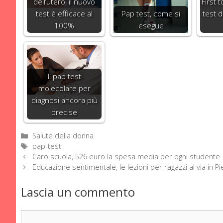
dell’utero, il nuovo
First 
test è efficace al
Pap test, come si
test d
100%
esegue
Il pap test
molecolare per
diagnosi ancora più
precise
Categorie
Salute della donna
Tag
pap-test
Caro scuola, 526 euro la spesa media per ogni studente
Educazione sentimentale, le lezioni per ragazzi al via in 
Lascia un commento
Commento