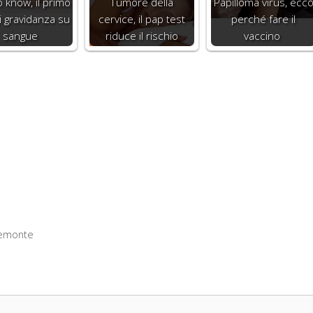
to know, il primo
Tumore della
Papilloma virus, ecc
i gravidanza su
cervice, il pap test
perché fare il
sangue
riduce il rischio
vaccino
Piemonte