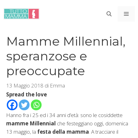
Vai
al
ME
contenuto
Mamme Millennial,
speranzose e
preoccupate
13 Maggio 2018
di
Emma
Spread the love
Hanno fra i 25 ed i 34 anni d’età: sono le cosiddette
mamme Millennial
che festeggiano oggi, domenica
13 maggio, la
festa della mamma
. A tracciare il