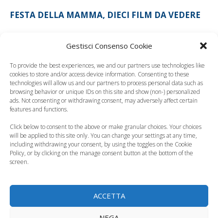
FESTA DELLA MAMMA, DIECI FILM DA VEDERE
photo credits | think stock
Gestisci Consenso Cookie
Leggi anche:
To provide the best experiences, we and our partners use technologies like
cookies to store and/or access device information. Consenting to these
technologies will allow us and our partners to process personal data such as
browsing behavior or unique IDs on this site and show (non-) personalized
ads. Not consenting or withdrawing consent, may adversely affect certain
features and functions.
Millenial mothers, le
Click below to consent to the above or make granular choices. Your choices
mamme del terzo
Ritratto delle
will be applied to this site only. You can change your settings at any time,
millennio
mamme moderne
including withdrawing your consent, by using the toggles on the Cookie
Policy, or by clicking on the manage consent button at the bottom of the
screen.
ACCETTA
Festa della Mamma
NEGA
Come nasce la festa
2012: gli auguri di