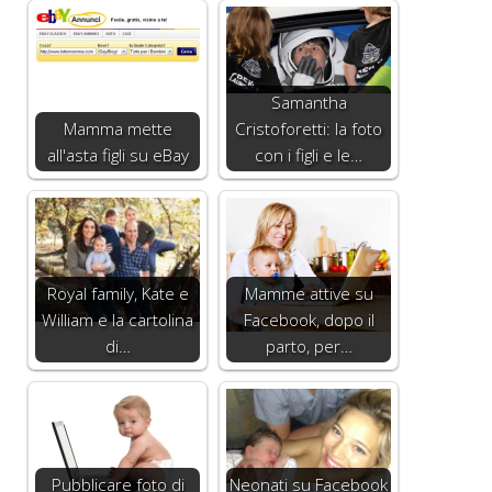
Samantha
Mamma mette
Cristoforetti: la foto
all'asta figli su eBay
con i figli e le…
Royal family, Kate e
Mamme attive su
William e la cartolina
Facebook, dopo il
di…
parto, per…
Pubblicare foto di
Neonati su Facebook