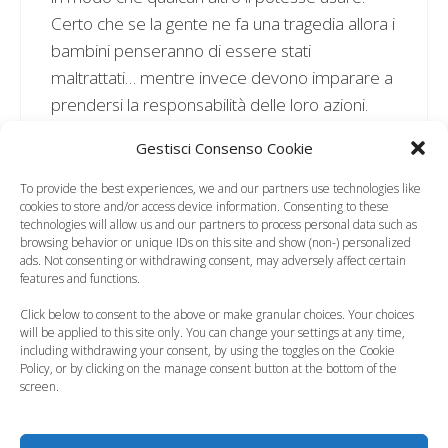
Certo che se la gente ne fa una tragedia allora i
bambini penseranno di essere stati
maltrattati… mentre invece devono imparare a
prendersi la responsabilità delle loro azioni.
Gestisci Consenso Cookie
Rispondi
To provide the best experiences, we and our partners use technologies like
cookies to store and/or access device information. Consenting to these
technologies will allow us and our partners to process personal data such as
browsing behavior or unique IDs on this site and show (non-) personalized
ads. Not consenting or withdrawing consent, may adversely affect certain
Alessandra
features and functions.
20 Febbraio 2011 alle 10:41
Click below to consent to the above or make granular choices. Your choices
will be applied to this site only. You can change your settings at any time,
including withdrawing your consent, by using the toggles on the Cookie
Policy, or by clicking on the manage consent button at the bottom of the
@Valentina, ma hai figli?? Forse no. Perché io
screen.
da madre ammetto che tante volte
soprassiedo sui modi di gioco di mia figlia, ma