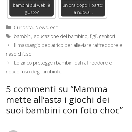
bambini sul web, è
un'ora dopo il parto:
giusto?
la nuova…
Categorie
Curiosità, News, ecc.
Tag
bambini
,
educazione del bambino
,
figli
,
genitori
Il massaggio pediatrico per alleviare raffreddore e
naso chiuso
Lo zinco protegge i bambini dal raffreddore e
riduce l’uso degli antibiotici
5 commenti su “Mamma
mette all’asta i giochi dei
suoi bambini con foto choc”