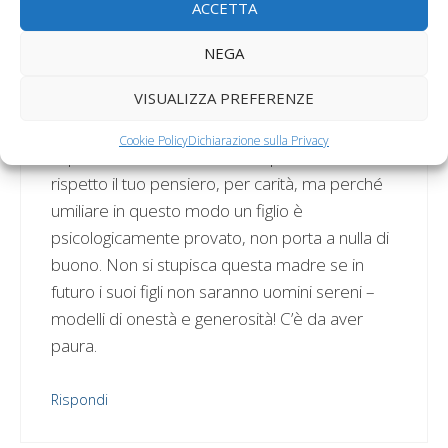
ACCETTA
se vedo che il suo divertirsi porta un mio
dispiacere – vedi vasca da bagno della
NEGA
mamma di e-bay – allora le sequestro per
VISUALIZZA PREFERENZE
tempo le trottole e non le vede più, garantito.
Mi fanno venire la pelle d’oca quelli che
Cookie Policy
Dichiarazione sulla Privacy
rispondono come te, ma non perché non
rispetto il tuo pensiero, per carità, ma perché
umiliare in questo modo un figlio è
psicologicamente provato, non porta a nulla di
buono. Non si stupisca questa madre se in
futuro i suoi figli non saranno uomini sereni –
modelli di onestà e generosità! C’è da aver
paura.
Rispondi