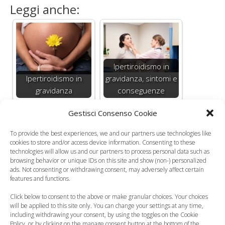
Leggi anche:
Ipertiroidismo in
Ipertiroidismo in
gravidanza, sintomi e
gravidanza
conseguenze
Gestisci Consenso Cookie
To provide the best experiences, we and our partners use technologies like
cookies to store and/or access device information. Consenting to these
technologies will allow us and our partners to process personal data such as
browsing behavior or unique IDs on this site and show (non-) personalized
Gestosi e
ads. Not consenting or withdrawing consent, may adversely affect certain
ipertensione
Iperemesi gravidica
features and functions.
Click below to consent to the above or make granular choices. Your choices
will be applied to this site only. You can change your settings at any time,
including withdrawing your consent, by using the toggles on the Cookie
Policy, or by clicking on the manage consent button at the bottom of the