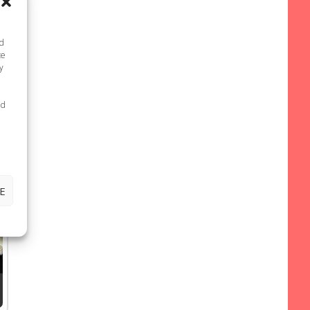
nd
te
y
ed
E