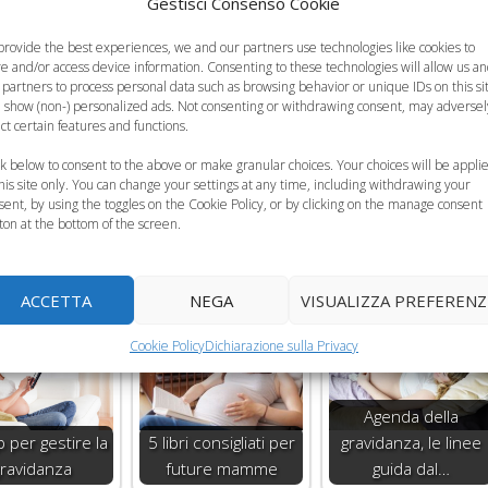
Gestisci Consenso Cookie
, nell’annotazione degli esami da far effettuare (con la
a nella lista degli aggiornamenti in campo Ostetrico e
provide the best experiences, we and our partners use technologies like cookies to
re and/or access device information. Consenting to these technologies will allow us a
 partners to process personal data such as browsing behavior or unique IDs on this si
 show (non-) personalized ads. Not consenting or withdrawing consent, may adversel
ect certain features and functions.
ck below to consent to the above or make granular choices. Your choices will be appli
this site only. You can change your settings at any time, including withdrawing your
sent, by using the toggles on the Cookie Policy, or by clicking on the manage consent
ton at the bottom of the screen.
ACCETTA
NEGA
VISUALIZZA PREFERENZ
Cookie Policy
Dichiarazione sulla Privacy
Agenda della
 per gestire la
5 libri consigliati per
gravidanza, le linee
ravidanza
future mamme
guida dal…