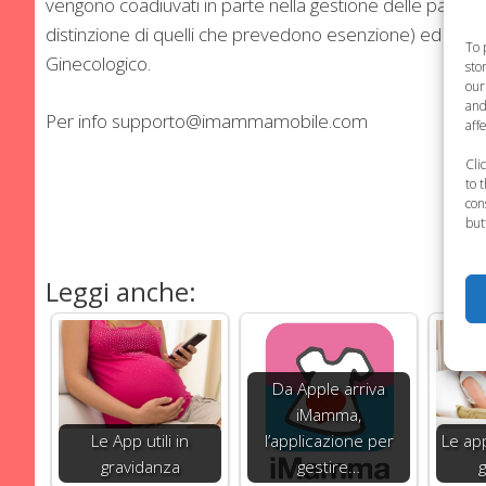
vengono coadiuvati in parte nella gestione delle pazienti
distinzione di quelli che prevedono esenzione) ed ancor
To 
Ginecologico.
sto
our
and
Per info
supporto@imammamobile.com
aff
Cli
to 
con
but
Leggi anche:
Da Apple arriva
iMamma,
Le App utili in
l’applicazione per
Le app
gravidanza
gestire…
g