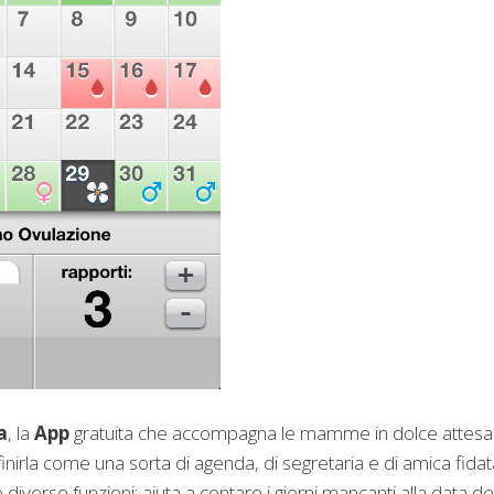
a
, la
App
gratuita che accompagna le mamme in dolce attesa
inirla come una sorta di agenda, di segretaria e di amica fidat
iverse funzioni: aiuta a contare i giorni mancanti alla data de