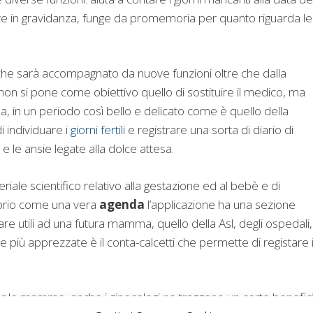
ere in gravidanza, funge da promemoria per quanto riguarda le
che sarà accompagnato da nuove funzioni oltre che dalla
non si pone come obiettivo quello di sostituire il medico, ma
a, in un periodo così bello e delicato come è quello della
di individuare i
giorni fertili
e registrare una sorta di diario di
e le ansie legate alla dolce attesa.
eriale scientifico relativo alla gestazione ed al bebè e di
oprio come una vera
agenda
l’applicazione ha una sezione
tare utili ad una futura mamma, quello della Asl, degli ospedali,
le più apprezzate è il conta-calcetti che permette di registare 
er le mamme, anche i ginecologi ne traggono un certo benefici