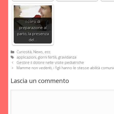
I corsi di
preparazione al
parto, la presenza
del…
Categorie
Curiosità, News, ecc.
Tag
applicazioni
,
giorni fertili
,
gravidanza
Gestire il dolore nelle visite pediatriche
Mamme non vedenti, i figli hanno le stesse abilità comuni
Lascia un commento
Commento