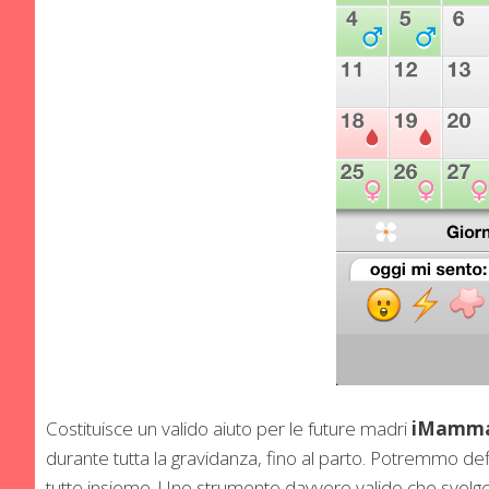
Costituisce un valido aiuto per le future madri
iMamm
durante tutta la gravidanza, fino al parto. Potremmo def
tutte insieme. Uno strumento davvero valido che svolge d