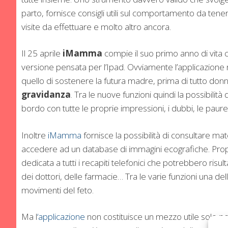
parto, fornisce consigli utili sul comportamento da ten
visite da effettuare e molto altro ancora.
Il 25 aprile
iMamma
compie il suo primo anno di vita 
versione pensata per l’Ipad. Ovviamente l’applicazione 
quello di sostenere la futura madre, prima di tutto donn
gravidanza
. Tra le nuove funzioni quindi la possibilità 
bordo con tutte le proprie impressioni, i dubbi, le paure 
Inoltre
iMamma
fornisce la possibilità di consultare mat
accedere ad un database di immagini ecografiche. Pr
dedicata a tutti i recapiti telefonici che potrebbero risul
dei dottori, delle farmacie… Tra le varie funzioni una del
movimenti del feto.
Ma l
‘applicazione
non costituisce un mezzo utile solo p