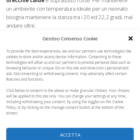
orecchie calde
e soprattutto rosse. Per mantenere
un ambiente con temperatura ideale per un neonato
bisogna mantenere la stanza tra i 20 ed 22,2 gradi, mai
andare oltre.
Gestisci Consenso Cookie
Leggi anche:
To provide the best experiences, we and our partners use technologies like
cookies to store and/or access device information. Consenting to these
technologies will allow us and our partners to process personal data such as
browsing behavior or unique IDs on this site and show (non-) personalized
ads. Not consenting or withdrawing consent, may adversely affect certain
Le prime uscite con
Consigli per
features and functions.
il neonato, come
scegliere un'attività
Click below to consent to the above or make granular choices. Your choices
organizzarsi
extrascolastica
will be applied to this site only. You can change your settings at any time,
including withdrawing your consent, by using the toggles on the Cookie
Policy, or by clicking on the manage consent button at the bottom of the
screen.
I problemi della
ACCETTA
maternità si
Tummy Time, perché