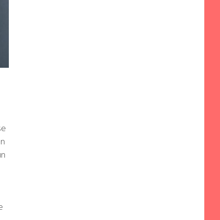
se
un
un
e