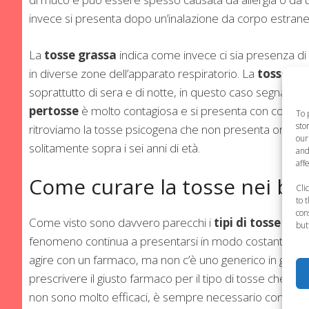
invece si presenta dopo un’inalazione da corpo estrane
La
tosse grassa
indica come invece ci sia presenza di 
in diverse zone dell’apparato respiratorio. La
tosse ab
soprattutto di sera e di notte, in questo caso segnala un
pertosse
è molto contagiosa e si presenta con continui 
To 
sto
ritroviamo la tosse psicogena che non presenta origini 
our
solitamente sopra i sei anni di età.
and
aff
Come curare la tosse nei ba
Cli
to 
con
Come visto sono davvero parecchi i
tipi di tosse
che c
but
fenomeno continua a presentarsi in modo costante. E’ c
agire con un farmaco, ma non c’è uno generico in grado
prescrivere il giusto farmaco per il tipo di tosse che si
non sono molto efficaci, è sempre necessario consultar