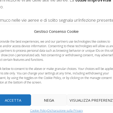
o.
muco nelle vie aeree e di solito segnala un’infezione present
baiante
, molto simile al verso di un cane, si presenta
Gestisci Consenso Cookie
’infezione della laringe ed anche la voce sarà diversa. La
colpi di tosse che lasciano il bambino senza respiro. Infine
provide the best experiences, we and our partners use technologies like cookies to
re and/or access device information. Consenting to these technologies will allow us a
organiche, è spesso secca e stizzosa, fa la sua comparsa
 partners to process personal data such as browsing behavior or unique IDs on this si
 show (non-) personalized ads. Not consenting or withdrawing consent, may adversel
ect certain features and functions.
mbini?
ck below to consent to the above or make granular choices. Your choices will be appli
this site only. You can change your settings at any time, including withdrawing your
sent, by using the toggles on the Cookie Policy, or by clicking on the manage consent
ircolano in giro e bisogna per forza consultare il pediatra se il
ton at the bottom of the screen.
hiaro che capendo il tipo di tosse si può anche decidere se
 di
calmare la tosse nei bambini
. Sarà insomma il pediatr
ACCETTA
NEGA
VISUALIZZA PREFERENZ
 presenta nei bambini con una certa frequenza. I metodi fai da 
e prima un medico per qualsiasi somministrazione si voglia
Cookie Policy
Dichiarazione sulla Privacy