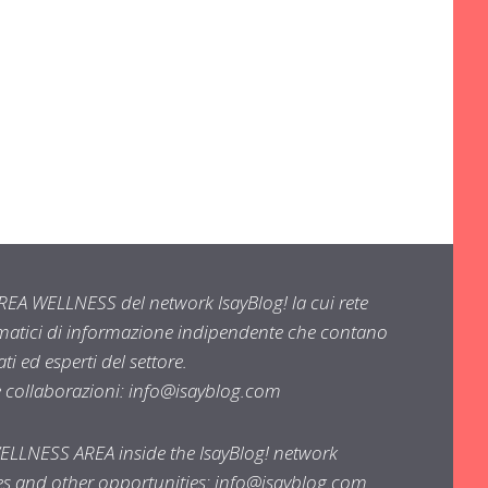
EA WELLNESS del network IsayBlog! la cui rete
ematici di informazione indipendente che contano
i ed esperti del settore.
e collaborazioni:
info@isayblog.com
WELLNESS AREA inside the IsayBlog! network
ses and other opportunities:
info@isayblog.com