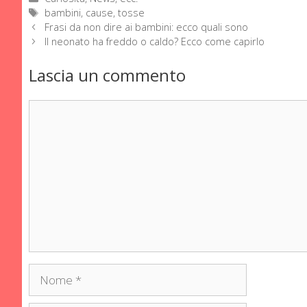
Tag
bambini
,
cause
,
tosse
Frasi da non dire ai bambini: ecco quali sono
Il neonato ha freddo o caldo? Ecco come capirlo
Lascia un commento
Commento
Nome