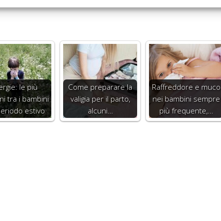
ergie: le più
Come preparare la
Raffreddore e muco
i tra i bambini
valigia per il parto,
nei bambini sempre
periodo estivo
alcuni…
più frequente,…