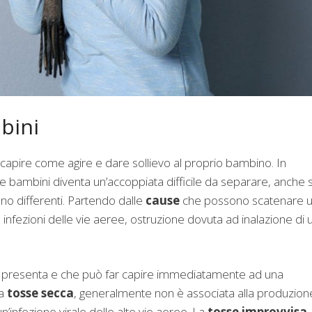
bini
r capire come agire e dare sollievo al proprio bambino. In
 e bambini diventa un’accoppiata difficile da separare, anche 
o differenti. Partendo dalle
cause
che possono scatenare 
 infezioni delle vie aeree, ostruzione dovuta ad inalazione di 
e si presenta e che può far capire immediatamente ad una
la
tosse secca
, generalmente non è associata alla produzion
’infezione virale delle alte vie aeree. La
tosse improvvisa