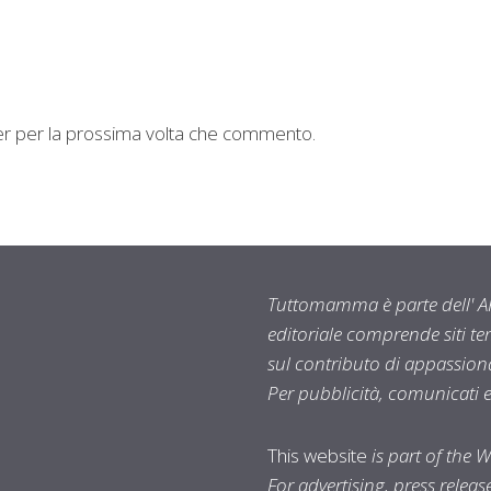
ser per la prossima volta che commento.
Tuttomamma è parte dell' AR
editoriale comprende siti t
sul contributo di appassionat
Per pubblicità, comunicati 
This website
is part of the 
For advertising, press relea