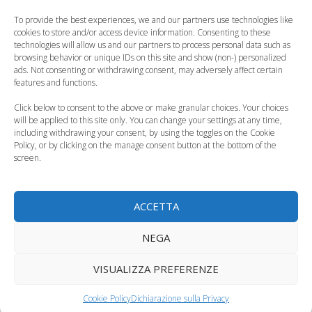
To provide the best experiences, we and our partners use technologies like
cookies to store and/or access device information. Consenting to these
technologies will allow us and our partners to process personal data such as
browsing behavior or unique IDs on this site and show (non-) personalized
ads. Not consenting or withdrawing consent, may adversely affect certain
features and functions.
Estate in dolce
Stare troppo in piedi
attesa, consigli per
in gravidanza
Click below to consent to the above or make granular choices. Your choices
prepararsi al parto
potrebbe…
will be applied to this site only. You can change your settings at any time,
including withdrawing your consent, by using the toggles on the Cookie
Policy, or by clicking on the manage consent button at the bottom of the
screen.
Mal di schiena in
ACCETTA
Natale in dolce
gravidanza, come
NEGA
attesa
prevenire e…
VISUALIZZA PREFERENZE
Categorie
Gravidanza
Tag
abbigliamento premaman
,
mal di schiena in
Cookie Policy
Dichiarazione sulla Privacy