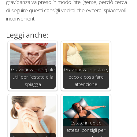
gravidanza va preso in modo intelligente, perciò cerca
di seguire questi consigli vedrai che eviterai spiacevoli
inconvenienti.
Leggi anche:
Gravidanza, le regole
Gravidanza in estate,
utili per l'estate e la
ecco a cosa fare
spiaggia
attenzione
Estate in dolce
attesa, consigli per