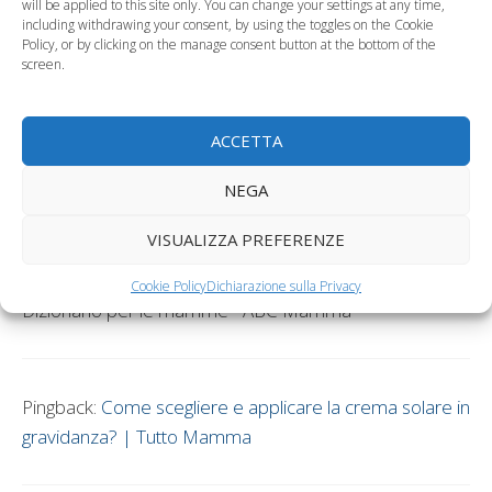
will be applied to this site only. You can change your settings at any time,
per prendere il sole in
including withdrawing your consent, by using the toggles on the Cookie
Policy, or by clicking on the manage consent button at the bottom of the
gravidanza”
screen.
ACCETTA
Pingback:
Senza sole in gravidanza i piccoli rischiano la
sclerosi multipla - Tutto Mamma
NEGA
VISUALIZZA PREFERENZE
Pingback: Posso prendere il sole se sono incinta? |
Cookie Policy
Dichiarazione sulla Privacy
Dizionario per le mamme - ABC Mamma
Pingback:
Come scegliere e applicare la crema solare in
gravidanza? | Tutto Mamma