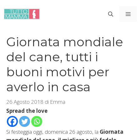
Vai
al
ME
contenuto
Giornata mondiale
del cane, tutti i
buoni motivi per
averlo in casa
26 Agosto 2018
di
Emma
Spread the love
Si festeggia oggi, domenica 26 agosto, la
Giornata