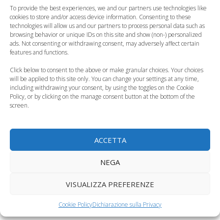
benefici per i
motivi per avere un
To provide the best experiences, we and our partners use technologies like
bambini
amico peloso in casa
cookies to store and/or access device information. Consenting to these
technologies will allow us and our partners to process personal data such as
browsing behavior or unique IDs on this site and show (non-) personalized
ads. Not consenting or withdrawing consent, may adversely affect certain
features and functions.
Click below to consent to the above or make granular choices. Your choices
Cani e bambini in
will be applied to this site only. You can change your settings at any time,
including withdrawing your consent, by using the toggles on the Cookie
spiaggia, i consigli del
I bambini
Policy, or by clicking on the manage consent button at the bottom of the
pediatra
fraintendono i cani
screen.
ACCETTA
Bambini meno
NEGA
stressati con la
Cani e gatti in casa,
compagnia di un
ecco come riducono
VISUALIZZA PREFERENZE
cane
le allergie…
Cookie Policy
Dichiarazione sulla Privacy
Categorie
Curiosità, News, ecc.
,
Puericultura, Educazione