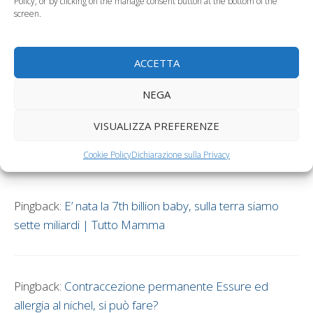
Policy, or by clicking on the manage consent button at the bottom of the
I figli allungano la vita…di papà!
screen.
Papà accompagna figlio all’asilo sbagliato
ACCETTA
3 commenti su “Essure,
nuovo metodo
NEGA
anticoncezionale definitivo e
VISUALIZZA PREFERENZE
privo di ormoni”
Cookie Policy
Dichiarazione sulla Privacy
Pingback:
E’ nata la 7th billion baby, sulla terra siamo
sette miliardi | Tutto Mamma
Pingback:
Contraccezione permanente Essure ed
allergia al nichel, si può fare?