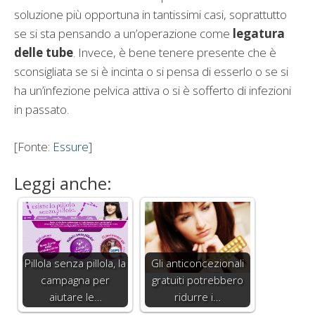
soluzione più opportuna in tantissimi casi, soprattutto
se si sta pensando a un’operazione come
legatura
delle tube
. Invece, è bene tenere presente che è
sconsigliata se si è incinta o si pensa di esserlo o se si
ha un’infezione pelvica attiva o si è sofferto di infezioni
in passato.
[Fonte:
Essure
]
Leggi anche:
Pillola senza pillola, la
Gli anticoncezionali
campagna per
gratuiti potrebbero
aiutare le…
ridurre i…