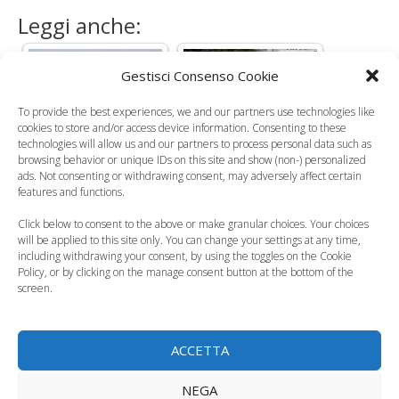
Leggi anche:
Gestisci Consenso Cookie
To provide the best experiences, we and our partners use technologies like
Travelsex, la
Gravidanze precoci,
cookies to store and/or access device information. Consenting to these
technologies will allow us and our partners to process personal data such as
campagna estiva per
boom fra le under
browsing behavior or unique IDs on this site and show (non-) personalized
l'educazione…
19
ads. Not consenting or withdrawing consent, may adversely affect certain
features and functions.
Click below to consent to the above or make granular choices. Your choices
will be applied to this site only. You can change your settings at any time,
including withdrawing your consent, by using the toggles on the Cookie
Policy, or by clicking on the manage consent button at the bottom of the
Italia a due facce:
screen.
Parlare con le
gravidanze
nostre figlie
indesiderate e…
ACCETTA
NEGA