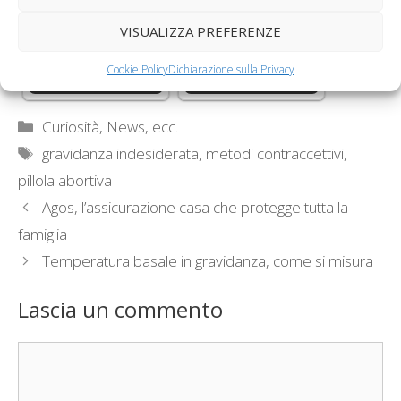
VISUALIZZA PREFERENZE
Italia, più difficile fare
Gli anticoncezionali
la mamma in
gratuiti potrebbero
Cookie Policy
Dichiarazione sulla Privacy
Campania
ridurre i…
Categorie
Curiosità, News, ecc.
Tag
gravidanza indesiderata
,
metodi contraccettivi
,
pillola abortiva
Agos, l’assicurazione casa che protegge tutta la
famiglia
Temperatura basale in gravidanza, come si misura
Lascia un commento
Commento