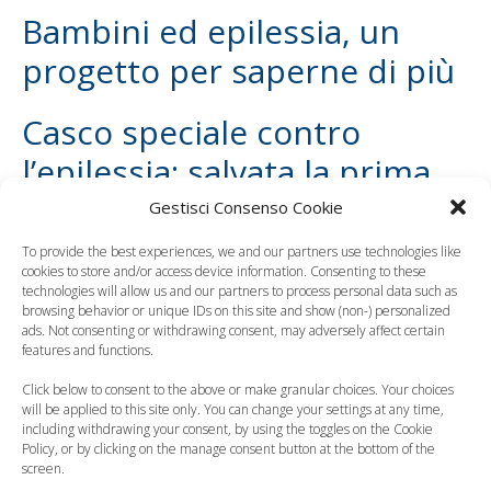
Bambini ed epilessia, un
progetto per saperne di più
Casco speciale contro
l’epilessia: salvata la prima
bambina di 5 anni
Gestisci Consenso Cookie
To provide the best experiences, we and our partners use technologies like
Photo Credit | Thinkstock
cookies to store and/or access device information. Consenting to these
technologies will allow us and our partners to process personal data such as
browsing behavior or unique IDs on this site and show (non-) personalized
Leggi anche:
ads. Not consenting or withdrawing consent, may adversely affect certain
features and functions.
Click below to consent to the above or make granular choices. Your choices
will be applied to this site only. You can change your settings at any time,
including withdrawing your consent, by using the toggles on the Cookie
Pelle dei neonati, il
Policy, or by clicking on the manage consent button at the bottom of the
screen.
Gravidanza e
decalogo degli