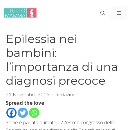
Vai
al
ME
contenuto
Epilessia nei
bambini:
l’importanza di una
diagnosi precoce
21 Novembre 2016
di
Redazione
Spread the love
Se ne è parlato durante il 72esimo congresso della