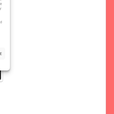
te
y
ed
E