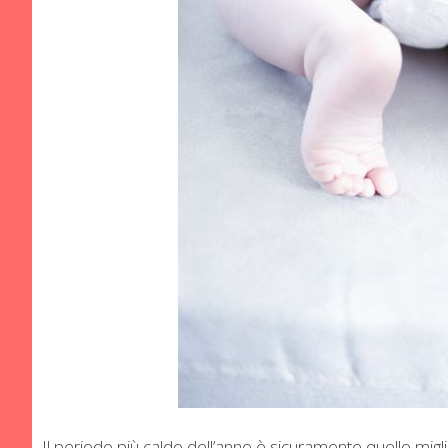
Il periodo più caldo dell’anno è sicuramente quello miglio