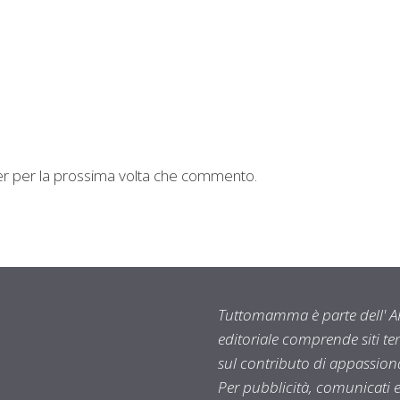
ser per la prossima volta che commento.
Tuttomamma è parte dell' AR
editoriale comprende siti t
sul contributo di appassionat
Per pubblicità, comunicati 