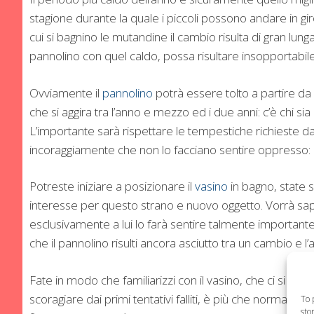
stagione durante la quale i piccoli possono andare in giro
cui si bagnino le mutandine il cambio risulta di gran lung
pannolino con quel caldo, possa risultare insopportabile p
Ovviamente il
pannolino
potrà essere tolto a partire d
che si aggira tra l’anno e mezzo ed i due anni: c’è chi si
L’importante sarà rispettare le tempestiche richieste 
incoraggiamente che non lo facciano sentire oppresso: in
Potreste iniziare a posizionare il
vasino
in bagno, state s
interesse per questo strano e nuovo oggetto. Vorrà sape
esclusivamente a lui lo farà sentire talmente importante
che il pannolino risulti ancora asciutto tra un cambio e l’
Fate in modo che familiarizzi con il vasino, che ci si si
scoragiare dai primi tentativi falliti, è più che normale. P
To 
sto