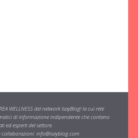
EA WELLNESS del network IsayBlog! la cui rete
ematici di informazione indipendente che contano
i ed esperti del settore.
e collaborazioni:
info@isayblog.com