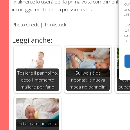
finalmente lo userà per la prima volta complimentatevi c
our
incoraggiamento per la prossima volta.
and
aff
Photo Credit | Thinkstock
Cli
to 
con
Leggi anche:
but
Togliere il pannolino,
Sul wc già da
Paura
ecco il momento
neonati: la nuova
cons
migliore per farlo
moda no pannolini
super
Latte materno, ecco