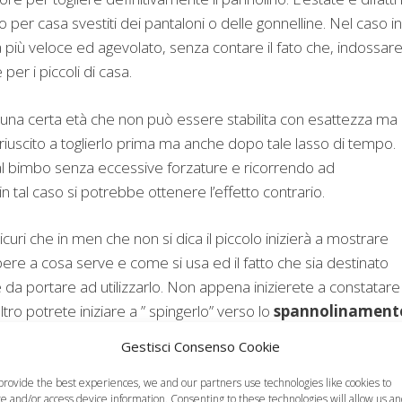
 per casa svestiti dei pantaloni o delle gonnelline. Nel caso in
a più veloce ed agevolato, senza contare il fato che, indossare 
er i piccoli di casa.
a una certa età che non può essere stabilita con esattezza ma
a riuscito a toglierlo prima ma anche dopo tale lasso di tempo.
dal bimbo senza eccessive forzature e ricorrendo ad
 tal caso si potrebbe ottenere l’effetto contrario.
icuri che in men che non si dica il piccolo inizierà a mostrare
re a cosa serve e come si usa ed il fatto che sia destinato
 da portare ad utilizzarlo. Non appena inizierete a constatare
altro potrete iniziare a ” spingerlo” verso lo
spannolinament
Gestisci Consenso Cookie
eda sopra e che prenda la dovuta confidenza: non fatevi
otrete però ricordargli di fare pipì a certi intervalli. Quando
provide the best experiences, we and our partners use technologies like cookies to
re and/or access device information. Consenting to these technologies will allow us a