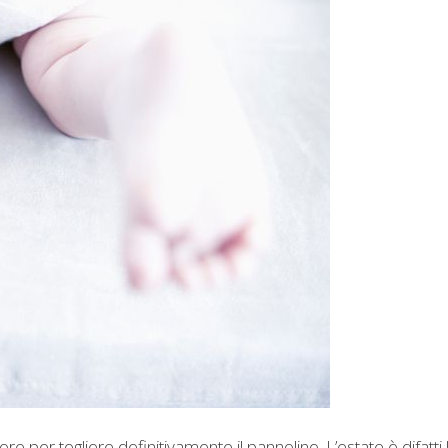
re per togliere definitivamente il pannolino. L’estate è difatti 