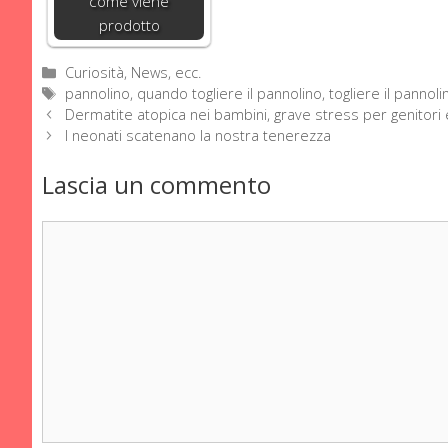
come viene
prodotto
Categorie
Curiosità, News, ecc.
Tag
pannolino
,
quando togliere il pannolino
,
togliere il pannoli
Dermatite atopica nei bambini, grave stress per genitori e
I neonati scatenano la nostra tenerezza
Lascia un commento
Commento