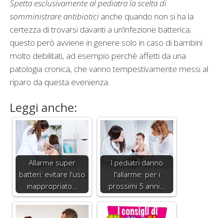
Spetta esclusivamente al pediatra la scelta di
somministrare antibiotici
anche quando non si ha la
certezza di trovarsi davanti a un’infezione batterica;
questo però avviene in genere solo in caso di bambini
molto debilitati, ad esempio perchè affetti da una
patologia cronica, che vanno tempestivamente messi al
riparo da questa evenienza.
Leggi anche:
Allarme super
I pediatri danno
batteri: evitare l'uso
l'allarme: per i
inappropriato…
prossimi 5 anni…