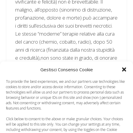
vivificante e felicità) non è brevettabile. Il
maligno, all’opposto (sinonimo di distruzione,
profanazione, dolore e morte) può accampare
i diritti sull’esclusiva dei suoi brevetti necrotici.
Le stesse “moderne” terapie relative alla cura
del cancro (chemio, cobalto, radio), dopo 50
anni di ricerca (finanziata dalla nostra stupidità
e credulità),non sono state in grado, di onorare
le speranze di tutta quella gente affetta da una
Gestisci Consenso Cookie
tale subdola patologia. Diversamente e
paradossalmente, hanno peggiorato la loro
To provide the best experiences, we and our partners use technologies like
cookies to store and/or access device information. Consenting to these
condizione di sofferenza, ridotto l’aspettativa di
technologies will allow us and our partners to process personal data such as
vita e, sull’onda delle vane promesse di
browsing behavior or unique IDs on this site and show (non-) personalized
ads. Not consenting or withdrawing consent, may adversely affect certain
guarigione,impoverito le loro tasche. Solo
features and functions.
attingendo alle infinite risorse della natura
Click below to consent to the above or make granular choices. Your choices
troviamo rimedi specifici ai nostri mali.
will be applied to this site only. You can change your settings at any time,
including withdrawing your consent, by using the toggles on the Cookie