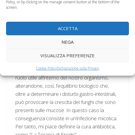
Policy, or by clicking on the manage consent button at the bottom of the
Ritornando agli antibiotici e meditando sulla
screen.
loro azione all’interno del nostro organismo,l’ho
collegata, per similitudine, alla “strage degli
innocenti” quando, Erode Antipa, Re di Galilea,
ACCETTA
ordina il massacro di tutti i bambini nati in quei
NEGA
giorni a Betlemme, per uccidere il solo Gesù.
Allo stesso modo di Re Erode, si comportano
VISUALIZZA PREFERENZE
gli antibiotici che, per colpire uno specifico
Cookie Policy
Dichiarazione sulla Privacy
battere, distruggono tutti quelli che svolgono un
ruolo utile all’interno del nostro organismo,
alterandone, così, l’equilibrio biologico che,
oltre a determinare i disturbi gastro-intestinali,
può provocare la crescita dei funghi che sono
presenti sulle mucose. In questo caso la
conseguenza consiste in un’infezione micotica.
Per tanto, mi piace definire la cura antibiotica,
come ”La Terapia di Erode”.