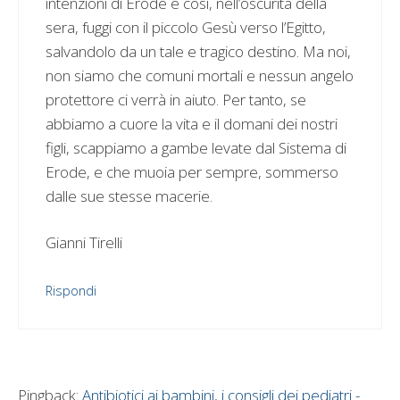
intenzioni di Erode e così, nell’oscurità della
sera, fuggi con il piccolo Gesù verso l’Egitto,
salvandolo da un tale e tragico destino. Ma noi,
non siamo che comuni mortali e nessun angelo
protettore ci verrà in aiuto. Per tanto, se
abbiamo a cuore la vita e il domani dei nostri
figli, scappiamo a gambe levate dal Sistema di
Erode, e che muoia per sempre, sommerso
dalle sue stesse macerie.
Gianni Tirelli
Rispondi
Pingback:
Antibiotici ai bambini, i consigli dei pediatri -