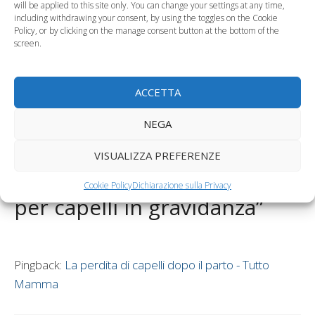
dei capelli e delle
papà condizionano
will be applied to this site only. You can change your settings at any time,
including withdrawing your consent, by using the toggles on the Cookie
unghie
la salute dei…
Policy, or by clicking on the manage consent button at the bottom of the
screen.
Categorie
Gravidanza
Tag
tinture per capelli in gravidanza
ACCETTA
Assumere i probiotici in gravidanza: ecco tutti i
benefici
NEGA
Test casalingo per scoprire infertilità maschile
VISUALIZZA PREFERENZE
3 commenti su “Le tinture
Cookie Policy
Dichiarazione sulla Privacy
per capelli in gravidanza”
Pingback:
La perdita di capelli dopo il parto - Tutto
Mamma