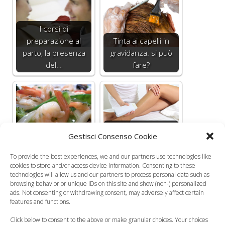
I corsi di
preparazione al
Tinta ai capelli in
parto, la presenza
gravidanza: si può
del…
fare?
Metodi di
Gestisci Consenso Cookie
I frutti di mare in
depilazione in
gravidanza
gravidanza
To provide the best experiences, we and our partners use technologies like
cookies to store and/or access device information. Consenting to these
technologies will allow us and our partners to process personal data such as
browsing behavior or unique IDs on this site and show (non-) personalized
ads. Not consenting or withdrawing consent, may adversely affect certain
features and functions.
Bellezza in
gravidanza: la cura
I comportamenti dei
Click below to consent to the above or make granular choices. Your choices