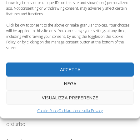
browsing behavior or unique IDs on this site and show (non-) personalized
ads. Not consenting or withdrawing consent, may adversely affect certain
features and functions.
Click below to consent to the above or make granular choices. Your choices
will be applied to this site only. You can change your settings at any time,
Quanto è giusto
Il dolore pelvico a
including withdrawing your consent, by using the toggles on the Cookie
Policy, or by clicking on the manage consent button at the bottom of the
ingrassare in
fine gravidanza, le
screen.
gravidanza
cause
Categorie
Gravidanza
ACCETTA
Tag
ceretta in gravidanza
,
come depilarsi in gravidanza
,
NEGA
depilazione in gravidanza
La gravidanza tra verità e falsi miti, tutti i dubbi della
VISUALIZZA PREFERENZE
futura madre
Cookie Policy
Dichiarazione sulla Privacy
Autismo, ridurre il cloruro in gravidanza previene il
disturbo