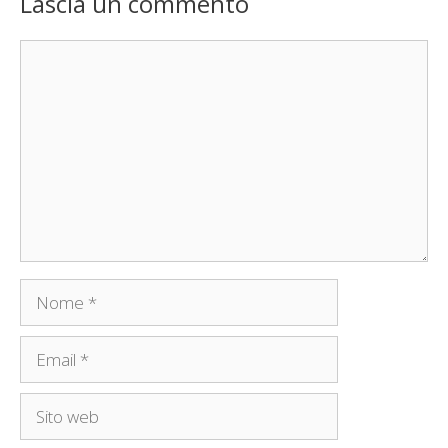
Lascia un commento
Commento
Nome
Email
Sito
web