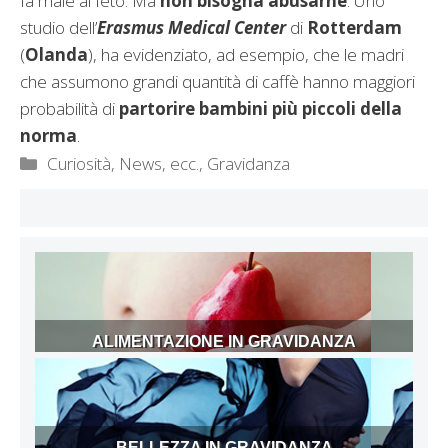
fa male al feto. Ma
non bisogna abusarne
. Uno
studio dell’
Erasmus Medical Center
di
Rotterdam
(
Olanda
), ha evidenziato, ad esempio, che le madri
che assumono grandi quantità di caffè hanno maggiori
probabilità di
partorire bambini più piccoli della
norma
.
Categorie
Curiosità, News, ecc.
,
Gravidanza
ALIMENTAZIONE IN GRAVIDANZA
BELLEZZA IN GRAVIDANZA