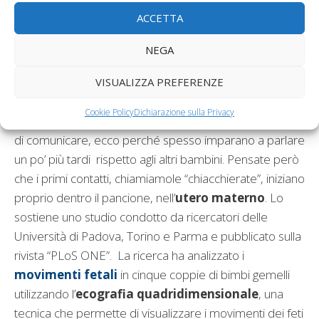
ACCETTA
NEGA
VISUALIZZA PREFERENZE
Cookie Policy
Dichiarazione sulla Privacy
I
gemelli
sviluppano fin da subito uno speciale modo
di comunicare, ecco perché spesso imparano a parlare
un po’ più tardi rispetto agli altri bambini. Pensate però
che i primi contatti, chiamiamole “chiacchierate”, iniziano
proprio dentro il pancione, nell’
utero materno
. Lo
sostiene uno studio condotto da ricercatori delle
Università di Padova, Torino e Parma e pubblicato sulla
rivista “PLoS ONE”. La ricerca ha analizzato i
movimenti fetali
in cinque coppie di bimbi gemelli
utilizzando l’
ecografia quadridimensionale
, una
tecnica che permette di visualizzare i movimenti dei feti