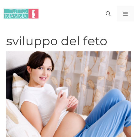
Vai
al
ME
contenuto
sviluppo del feto