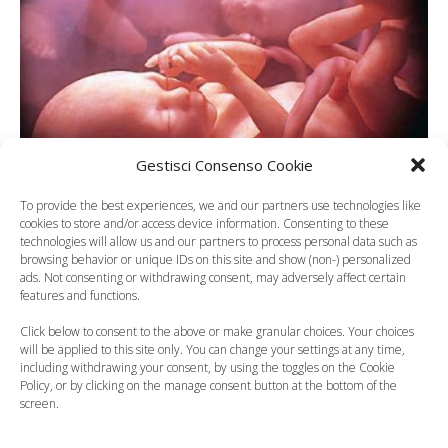
Gestisci Consenso Cookie
To provide the best experiences, we and our partners use technologies like
cookies to store and/or access device information. Consenting to these
I gemelli comunicano già
technologies will allow us and our partners to process personal data such as
browsing behavior or unique IDs on this site and show (non-) personalized
nell’utero materno
ads. Not consenting or withdrawing consent, may adversely affect certain
features and functions.
Click below to consent to the above or make granular choices. Your choices
will be applied to this site only. You can change your settings at any time,
including withdrawing your consent, by using the toggles on the Cookie
Policy, or by clicking on the manage consent button at the bottom of the
screen.