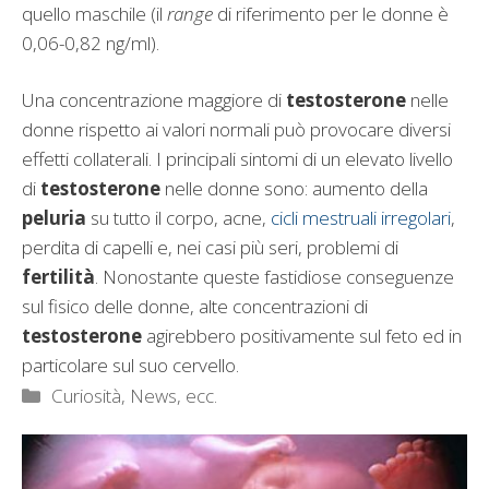
quello maschile (il
range
di riferimento per le donne è
0,06-0,82 ng/ml).
Una concentrazione maggiore di
testosterone
nelle
donne rispetto ai valori normali può provocare diversi
effetti collaterali. I principali sintomi di un elevato livello
di
testosterone
nelle donne sono: aumento della
peluria
su tutto il corpo, acne,
cicli mestruali irregolari
,
perdita di capelli e, nei casi più seri, problemi di
fertilità
. Nonostante queste fastidiose conseguenze
sul fisico delle donne, alte concentrazioni di
testosterone
agirebbero positivamente sul feto ed in
particolare sul suo cervello.
Categorie
Curiosità, News, ecc.