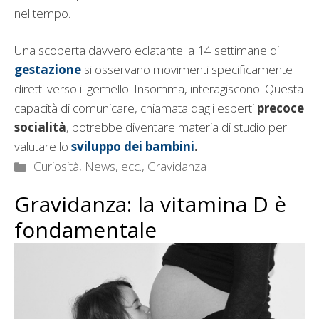
nel tempo.
Una scoperta davvero eclatante: a 14 settimane di
gestazione
si osservano movimenti specificamente
diretti verso il gemello. Insomma, interagiscono. Questa
capacità di comunicare, chiamata dagli esperti
precoce
socialità
, potrebbe diventare materia di studio per
valutare lo
sviluppo dei bambini
.
Categorie
Curiosità, News, ecc.
,
Gravidanza
Gravidanza: la vitamina D è
fondamentale