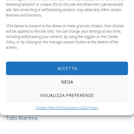
browsing behavior or unique IDs on this site and show (non-) personalized
Pingback:
Svezzamento vegetariano e vegano: cosa c’è
ads. Not consenting or withdrawing consent, may adversely affect certain
da sapere - Tutto Mamma
features and functions.
Click below to consent to the above or make granular choices. Your choices
will be applied to this site only. You can change your settings at any time,
including withdrawing your consent, by using the toggles on the Cookie
Pingback:
Quando far mangiare il bambino da solo -
Policy, or by clicking on the manage consent button at the bottom of the
screen.
Tutto Mamma
ACCETTA
Pingback:
Svezzamento: quando offrire i biscotti al
NEGA
bambino - Tutto Mamma
VISUALIZZA PREFERENZE
Cookie Policy
Dichiarazione sulla Privacy
Pingback:
Cosa fare se il bambino rifiuta i cibi solidi -
Tutto Mamma