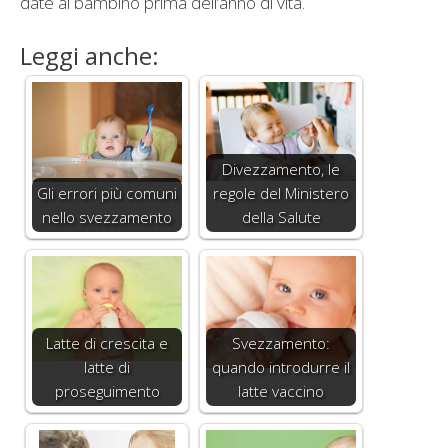
date al bambino prima dell’anno di vita.
Leggi anche:
Divezzamento, le
Gli errori più comuni
regole del Ministero
nello svezzamento
della Salute
Latte di crescita e
Svezzamento:
latte di
quando introdurre il
proseguimento
latte vaccino