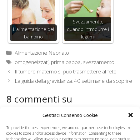
Svezzamento,
L'alimentazione del
quando introdurre i
bambino
legumi
Categorie
Alimentazione Neonato
Tag
omogeneizzati
,
prima pappa
,
svezzamento
Il tumore materno si può trasmettere al feto
La guida della gravidanza: 40 settimane da scoprire
8 commenti su
“Svezzamento, quando
Gestisci Consenso Cookie
cominciare”
To provide the best experiences, we and our partners use technologies like
cookies to store and/or access device information. Consenting to these
technologies will allow us and our partners to process personal data such as