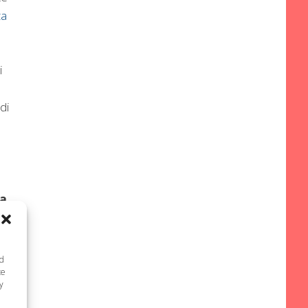
za
i
di
za
nd
te
y