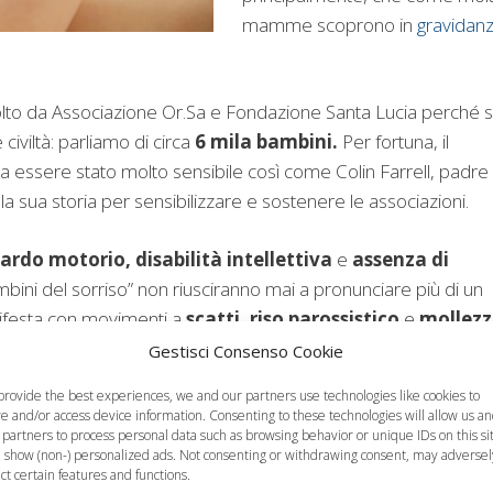
mamme scoprono in
gravidan
volto da Associazione Or.Sa e Fondazione Santa Lucia perché s
iviltà: parliamo di circa
6 mila bambini.
Per fortuna, il
a essere stato molto sensibile così come Colin Farrell, padre 
a sua storia per sensibilizzare e sostenere le associazioni.
itardo motorio, disabilità intellettiva
e
assenza di
 “bambini del sorriso” non riusciranno mai a pronunciare più di un
anifesta con movimenti a
scatti, riso parossistico
e
mollez
gnosticare, perché il bimbo appare sempre contento.
Gestisci Consenso Cookie
provide the best experiences, we and our partners use technologies like cookies to
re and/or access device information. Consenting to these technologies will allow us a
 partners to process personal data such as browsing behavior or unique IDs on this si
 show (non-) personalized ads. Not consenting or withdrawing consent, may adversel
ect certain features and functions.