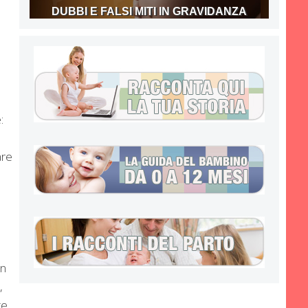
DUBBI E FALSI MITI IN GRAVIDANZA
:
are
a
In
,
te