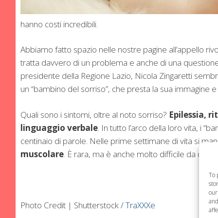
hanno costi incredibili.
Abbiamo fatto spazio nelle nostre pagine all’appello ri
tratta davvero di un problema e anche di una questione c
presidente della Regione Lazio, Nicola Zingaretti sembr
un “bambino del sorriso”, che presta la sua immagine e l
Quali sono i sintomi, oltre al noto sorriso?
Epilessia, r
linguaggio verbale
. In tutto l’arco della loro vita, i
centinaio di parole. Nelle prime settimane di vita si m
muscolare
. È rara, ma è anche molto difficile da dia
To 
sto
our
and
Photo Credit | Shutterstock /
TraXXXe
aff