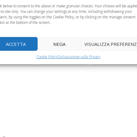
ck below to consent to the above or make granular choices. Your choices will be appli
this site only. You can change your settings at any time, including withdrawing your
sent, by using the toggles on the Cookie Policy, or by clicking on the manage consent
ton at the bottom of the screen.
Sostenere la
me di bimbi
Fondazione
Vite Coraggiose, la
ACCETTA
NEGA
VISUALIZZA PREFERENZ
iali: due blog
Theodora per
campagna per la
Cookie Policy
Dichiarazione sulla Privacy
 raccontarsi
regalare un…
ricerca e cura…