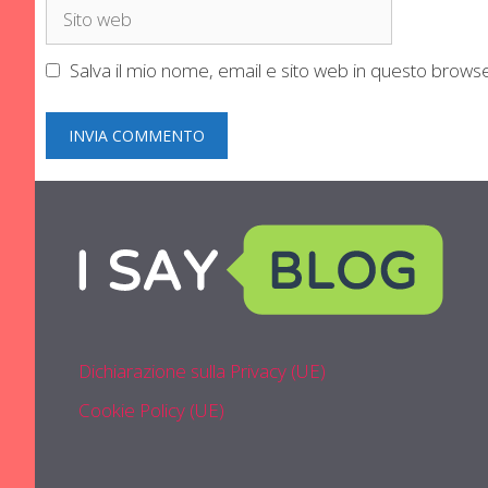
Sito
web
Salva il mio nome, email e sito web in questo brow
Dichiarazione sulla Privacy (UE)
Cookie Policy (UE)