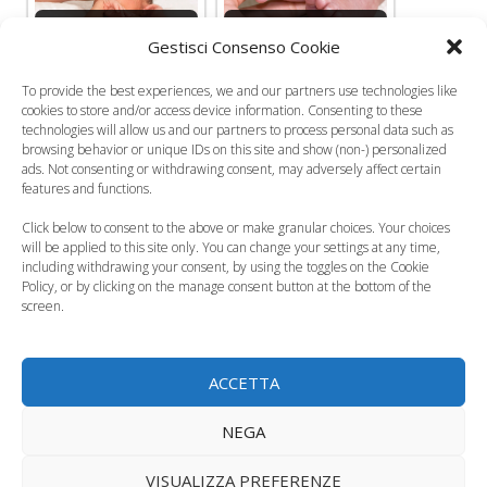
I bambini prematuri
Neonati prematuri,
Gestisci Consenso Cookie
possono avere
una minivite per
problemi legati…
curare l'idrocefalo
To provide the best experiences, we and our partners use technologies like
cookies to store and/or access device information. Consenting to these
technologies will allow us and our partners to process personal data such as
browsing behavior or unique IDs on this site and show (non-) personalized
ads. Not consenting or withdrawing consent, may adversely affect certain
features and functions.
"420 grammi" la
Bambini prematuri,
Click below to consent to the above or make granular choices. Your choices
storia del piccolo
redatto il primo
will be applied to this site only. You can change your settings at any time,
Federico e dei…
modello di…
including withdrawing your consent, by using the toggles on the Cookie
Policy, or by clicking on the manage consent button at the bottom of the
screen.
Categorie
Salute del Neonato
Tag
bambini prematuri
,
neonati prematuri
,
prematuri
ACCETTA
Infezioni urinarie ricorrenti nel bambino
Malocchio ai bambini: ci credete?
NEGA
1 commento su “Prematuri,
VISUALIZZA PREFERENZE