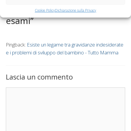
un kit senza aghi per gli
Cookie Policy
Dichiarazione sulla Privacy
esami”
Pingback:
Esiste un legame tra gravidanze indesiderate
e i problemi di sviluppo del bambino - Tutto Mamma
Lascia un commento
Commento