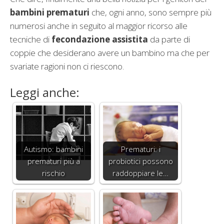
bambini prematuri
che, ogni anno, sono sempre più
numerosi anche in seguito al maggior ricorso alle
tecniche di
fecondazione assistita
da parte di
coppie che desiderano avere un bambino ma che per
svariate ragioni non ci riescono.
Leggi anche:
Autismo: bambini
Prematuri: i
prematuri più a
probiotici possono
rischio
raddoppiare le…