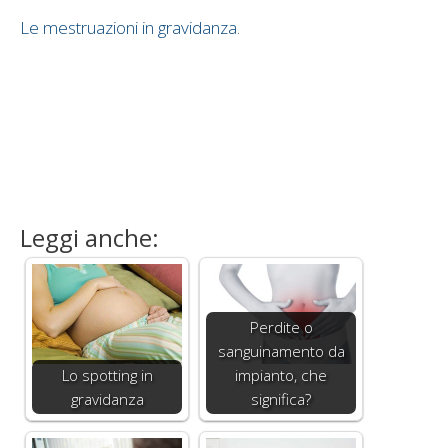
Le mestruazioni in gravidanza
.
Leggi anche:
Perdite o
sanguinamento da
Lo spotting in
impianto, che
gravidanza
significa?