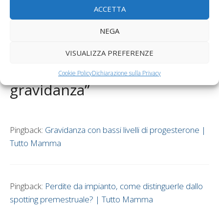
ACCETTA
Il bambino nell’Era Digitale. Quanto conta Internet
nella nostra vita?
NEGA
2 commenti su
VISUALIZZA PREFERENZE
“Mestruazioni e spotting in
Cookie Policy
Dichiarazione sulla Privacy
gravidanza”
Pingback:
Gravidanza con bassi livelli di progesterone |
Tutto Mamma
Pingback:
Perdite da impianto, come distinguerle dallo
spotting premestruale? | Tutto Mamma