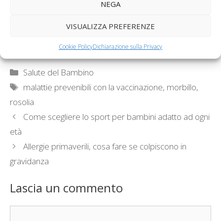
NEGA
Come distinguere
Malattie
VISUALIZZA PREFERENZE
morbillo, rosolia e
esantematiche,
varicella
rosolia e scarlattina
Cookie Policy
Dichiarazione sulla Privacy
Categorie
Salute del Bambino
Tag
malattie prevenibili con la vaccinazione
,
morbillo
,
rosolia
Come scegliere lo sport per bambini adatto ad ogni
età
Allergie primaverili, cosa fare se colpiscono in
gravidanza
Lascia un commento
Commento