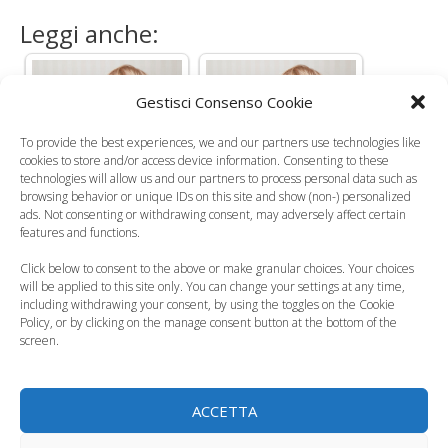
Leggi anche:
Gestisci Consenso Cookie
Morbillo, in
To provide the best experiences, we and our partners use technologies like
Allarme morbillo in
mancanza del
cookies to store and/or access device information. Consenting to these
Italia: più di 1000
vaccino ritorna a
technologies will allow us and our partners to process personal data such as
casi nel 2014
colpire…
browsing behavior or unique IDs on this site and show (non-) personalized
ads. Not consenting or withdrawing consent, may adversely affect certain
features and functions.
Click below to consent to the above or make granular choices. Your choices
will be applied to this site only. You can change your settings at any time,
including withdrawing your consent, by using the toggles on the Cookie
Crollano le
Policy, or by clicking on the manage consent button at the bottom of the
screen.
vaccinazioni: tutta
Morbillo, il "ritorno"
colpa…
ACCETTA