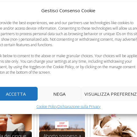
Gestisci Consenso Cookie
assolutamente comprensibile, ma nelle pubbliche strutture
ettori, affinché certi episodi non accadano. Consideriamo ch
provide the best experiences, we and our partners use technologies like cookies to
 mancanza di assistenza. Nel reparto di
ginecologia e
re and/or access device information. Consenting to these technologies will allow us a
 partners to process personal data such as browsing behavior or unique IDs on this si
 ginecologi di cui 10 obiettori. Il fatto è accaduto sabato 19
 show (non-) personalized ads. Not consenting or withdrawing consent, may adversel
ra di turno un solo ginecologo ed era obiettore. Poteva forse
ect certain features and functions.
ck below to consent to the above or make granular choices. Your choices will be appli
this site only. You can change your settings at any time, including withdrawing your
sent, by using the toggles on the Cookie Policy, or by clicking on the manage consent
ton at the bottom of the screen.
ACCETTA
NEGA
VISUALIZZA PREFERENZ
Cookie Policy
Dichiarazione sulla Privacy
ola dei cinque
Aborto sospeso a