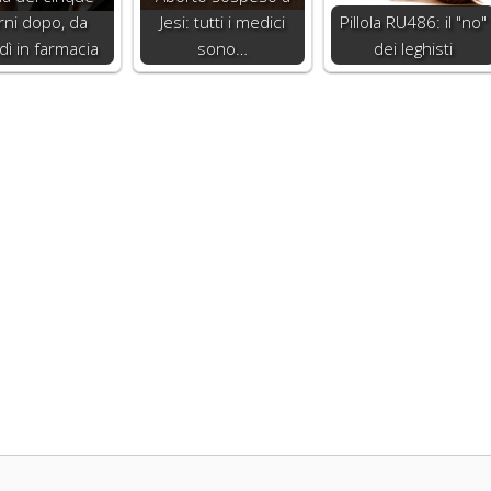
rni dopo, da
Jesi: tutti i medici
Pillola RU486: il "no"
dì in farmacia
sono…
dei leghisti