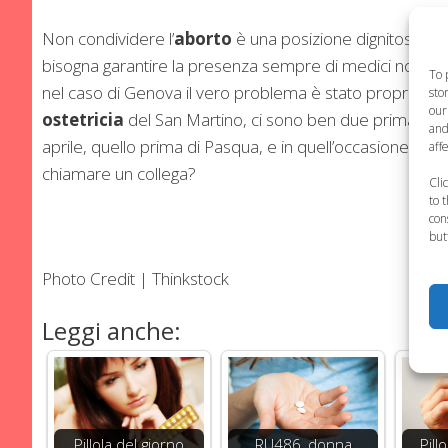
Non condividere l’
aborto
è una posizione dignitosa e 
bisogna garantire la presenza sempre di medici non obi
To 
nel caso di Genova il vero problema è stato proprio la
sto
our
ostetricia
del San Martino, ci sono ben due primari e 15
and
aprile, quello prima di Pasqua, e in quell’occasione c’e
aff
chiamare un collega?
Cli
to 
con
but
Photo Credit | Thinkstock
Leggi anche:
Pillola del giorno
RU486, donna
Pill