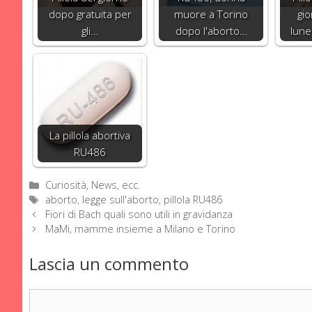
dopo gratuita per
muore a Torino
gio
gli…
dopo l'aborto…
lune
La pillola abortiva
RU486
Categorie
Curiosità, News, ecc.
Tag
aborto
,
legge sull'aborto
,
pillola RU486
Fiori di Bach quali sono utili in gravidanza
MaMi, mamme insieme a Milano e Torino
Lascia un commento
Commento