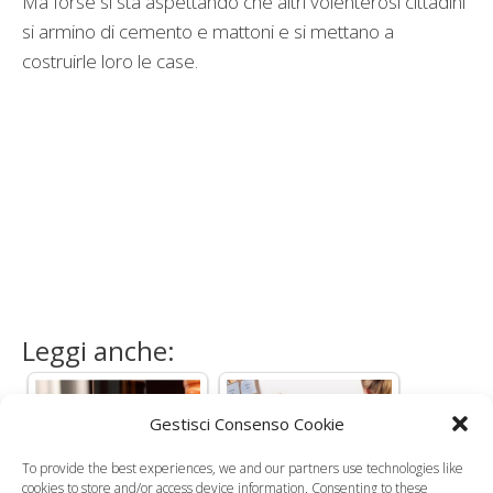
Ma forse si sta aspettando che altri volenterosi cittadini
si armino di cemento e mattoni e si mettano a
costruirle loro le case.
Leggi anche:
Gestisci Consenso Cookie
To provide the best experiences, we and our partners use technologies like
Scuola e degrado:
Servizi per la prima
cookies to store and/or access device information. Consenting to these