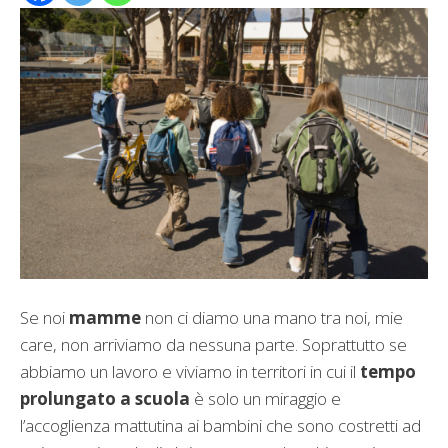
Se noi
mamme
non ci diamo una mano tra noi, mie
care, non arriviamo da nessuna parte. Soprattutto se
abbiamo un lavoro e viviamo in territori in cui il
tempo
prolungato a scuola
è solo un miraggio e
l’accoglienza mattutina ai bambini che sono costretti ad