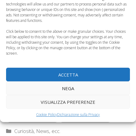
topi in classe a
infanzia, il puzzle
technologies will allow us and our partners to process personal data such as
Palermo
italiano
browsing behavior or unique IDs on this site and show (non-) personalized
ads. Not consenting or withdrawing consent, may adversely affect certain
features and functions.
Click below to consent to the above or make granular choices. Your choices
will be applied to this site only. You can change your settings at any time,
including withdrawing your consent, by using the toggles on the Cookie
Esselunga al fianco
Sisma, libri scolastici
Policy, or by clicking on the manage consent button at the bottom of the
screen.
delle scuole con una
gratuiti per gli
lodevole iniziativa
studenti…
ACCETTA
NEGA
Per le mamme è
stressante
Se la mamma è
VISUALIZZA PREFERENZE
accompagnare i figli
disoccupata, il
Cookie Policy
Dichiarazione sulla Privacy
a scuola
bambino non ha i…
Categorie
Curiosità, News, ecc.