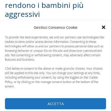
rendono i bambini più
aggressivi
Leggi anche:
Gestisci Consenso Cookie
To provide the best experiences, we and our partners use technologies like
cookies to store and/or access device information. Consenting to these
technologies will allow us and our partners to process personal data such as
browsing behavior or unique IDs on this site and show (non-) personalized
"Il metodo
Capricci dei bambini,
ads. Not consenting or withdrawing consent, may adversely affect certain
features and functions.
Montessori a casa
come provare a
Propria" il libro per…
gestirli
Click below to consent to the above or make granular choices. Your choices
will be applied to this site only. You can change your settings at any time,
including withdrawing your consent, by using the toggles on the Cookie
Policy, or by clicking on the manage consent button at the bottom of the
screen.
Genitori separati,
Madre assente, un
ACCETTA
come accordarsi
dolore per tutta la
sull'educazione…
vita per i figli