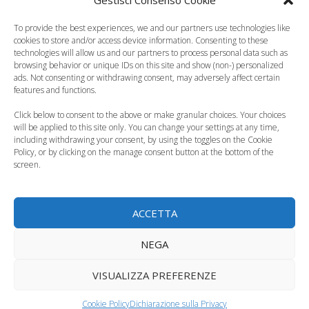
Gestisci Consenso Cookie
Italo Famiglia Mini,
Il Re Leone, il live
l’offerta per viaggiare
action Disney, dal 21
To provide the best experiences, we and our partners use technologies like
con…
agosto al cinema
cookies to store and/or access device information. Consenting to these
technologies will allow us and our partners to process personal data such as
browsing behavior or unique IDs on this site and show (non-) personalized
ads. Not consenting or withdrawing consent, may adversely affect certain
features and functions.
Click below to consent to the above or make granular choices. Your choices
Baby Boss, la nuova
Coco, il film
will be applied to this site only. You can change your settings at any time,
commedia per
Disney/Pixar stasera
including withdrawing your consent, by using the toggles on the Cookie
Policy, or by clicking on the manage consent button at the bottom of the
famiglie
su Sky
screen.
ACCETTA
Mr. Peabody e
Sherman,
Bambini, come
NEGA
Cattivissimo me,
imparare a gestire le
Paranorman,…
emozioni
VISUALIZZA PREFERENZE
Cookie Policy
Dichiarazione sulla Privacy
Categorie