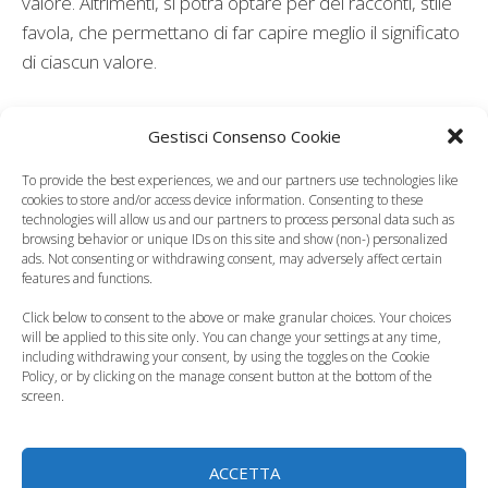
valore. Altrimenti, si potrà optare per dei racconti, stile
favola, che permettano di far capire meglio il significato
di ciascun valore.
Leggi anche:
Gestisci Consenso Cookie
To provide the best experiences, we and our partners use technologies like
cookies to store and/or access device information. Consenting to these
technologies will allow us and our partners to process personal data such as
browsing behavior or unique IDs on this site and show (non-) personalized
Capricci dei bambini,
Aiutare gli altri,
ads. Not consenting or withdrawing consent, may adversely affect certain
come provare a
perché è importante
features and functions.
gestirli
insegnarlo ai figli
Click below to consent to the above or make granular choices. Your choices
will be applied to this site only. You can change your settings at any time,
including withdrawing your consent, by using the toggles on the Cookie
Policy, or by clicking on the manage consent button at the bottom of the
screen.
Genitori separati,
Esempio ai figli, ecco
come accordarsi
perché è molto
ACCETTA
sull'educazione…
meglio…