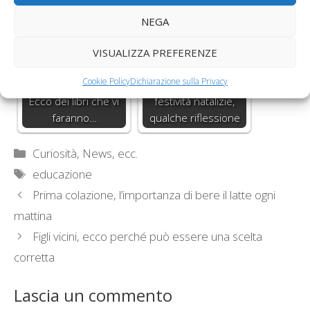
NEGA
VISUALIZZA PREFERENZE
Cookie Policy
Dichiarazione sulla Privacy
Mamme imperfette?
Genitori separati e
Ecco dei libri che vi
festività natalizie,
faranno…
qualche riflessione
Categorie
Curiosità, News, ecc.
Tag
educazione
Prima colazione, l’importanza di bere il latte ogni
mattina
Figli vicini, ecco perché può essere una scelta
corretta
Lascia un commento